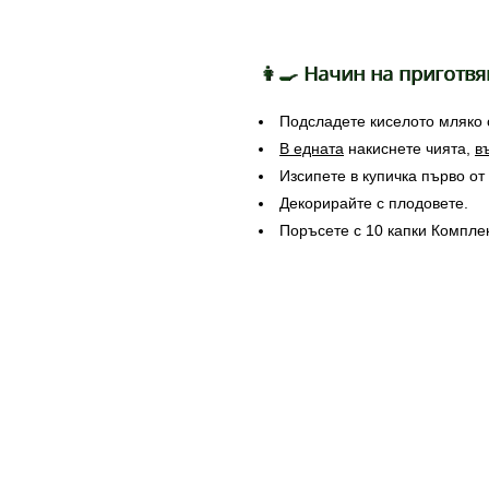
👩‍🍳 Начин на приготвя
Подсладете киселото мляко с
В едната
накиснете чията,
в
Изсипете в купичка първо от 
Декорирайте с плодовете.
Поръсете с 10 капки Комплек