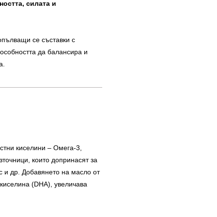
остта, силата и
опълващи се съставки с
пособността да балансира и
а.
стни киселини – Омега-3,
зточници, които допринасят за
с и др. Добавянето на масло от
 киселина (DHA), увеличава