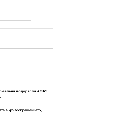
ьо-зелени водорасли АФА?
о
ята в кръвообращението,