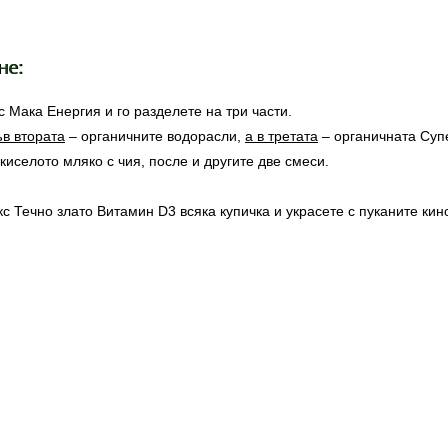
не:
 Мака Енергия и го разделете на три части.
ъв втората
– органичните водорасли,
а в третата
– органичната Суп
киселото мляко с чия, после и другите две смеси.
с Течно злато Витамин D3 всяка купичка и украсете с пуканите кин