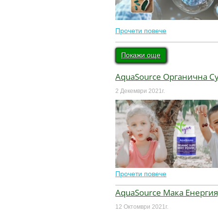
Прочети повече
Покажи още
AquaSource Органична Су
2 Декември 2021г.
Прочети повече
AquaSource Мака Енергия
12 Октомври 2021г.