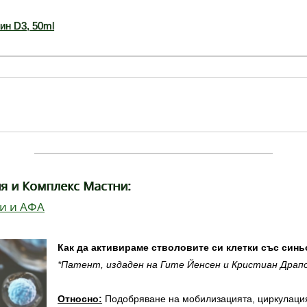
ин D3, 50ml
я и Комплекс Мастни:
ки и АФА
Как да активираме стволовите си клетки със син
*Патент, издаден на Гите Йенсен и Кристиан Драп
Относно:
Подобряване на мобилизацията, циркулаци