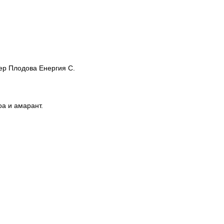
ер Плодова Енергия С.
оа и амарант.