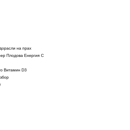
дорасли на прах
упер Плодова Енергия С
то Витамин D3
избор
т