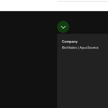
Company
BioVitalex
| AǫᴜᴀSᴏᴜʀᴄᴇ