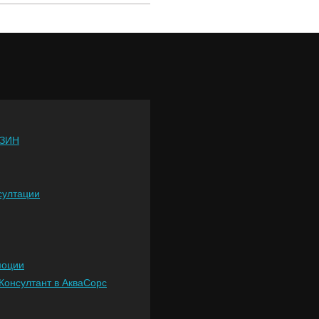
ЗИН
султации
моции
Консултант в АкваСорс