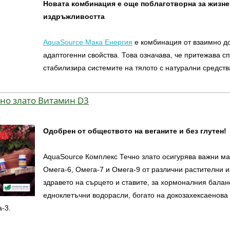
Новата комбинация е още поблаготворна за жизнен
издръжливостта
AquaSource Мака Енергия
е комбинация от взаимно д
адаптогенни свойства. Това означава, че притежава с
стабилизира системите на тялото с натурални средств
но злато Витамин D3
Одобрен от обществото на веганите и без глутен!
AquaSource Комплекс Течно злато осигурява важни ма
Омега-6, Омега-7 и Омега-9 от различни растителни и
здравето на сърцето и ставите, за хормоналния балан
едноклетъчни водорасли, богато на докозахексаенова
-3.