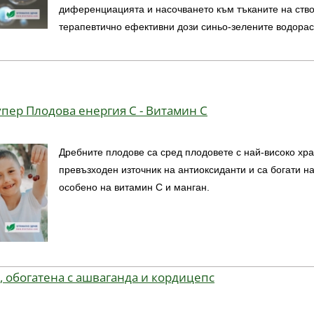
диференциацията и насочването към тъканите на ство
терапевтично ефективни дози синьо-зелените водорасл
пер Плодова енергия C - Витамин C
Дребните плодове са сред плодовете с най-високо хр
превъзходен източник на антиоксиданти и са богати н
особено на витамин С и манган.
, обогатена с ашваганда и кордицепс