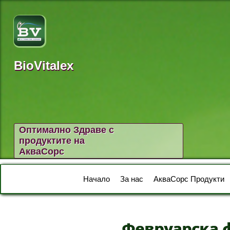
BioVitalex
Оптимално Здраве с
продуктите на
АкваСорс
Начало
За нас
АкваСорс Продукти
Февруарска 