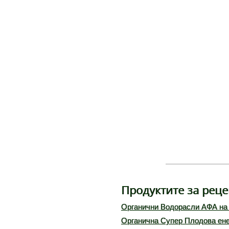
Продуктите за реце
Органични Водорасли АФА на 
Органична Супер Плодова ене