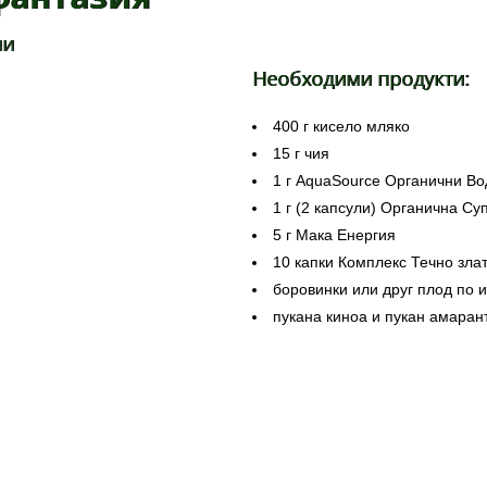
ни
Необходими продукти:
400 г кисело мляко
15 г чия
1 г AquaSource Органични Во
1 г (2 капсули) Органична С
5 г Мака Енергия
10 капки Комплекс Течно зла
боровинки или друг плод по 
пукана киноа и пукан амаран