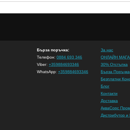
Бърза поръчка:
За нас
Телефон:
0884 693 346
ОНЛАЙН МАГА
Viber:
+359884693346
30% Отстъпка
WhatsApp:
+359884693346
Бърза Поръчка
Безплатни Кон
Блог
Контакти
Доставка
АкваСорс Про
Дистрибутор и 