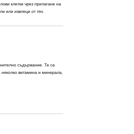
лови клетки чрез прилагане на
и или извлеци от тях.
анително съдържание. Те са
а няколко витамина и минерала,