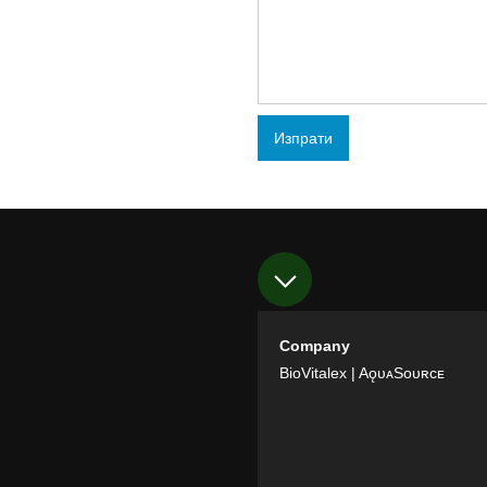
Изпрати
Company
BioVitalex
| AǫᴜᴀSᴏᴜʀᴄᴇ