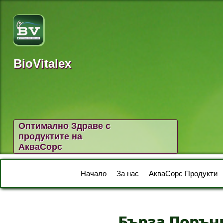
BioVitalex
Оптимално Здраве с
продуктите на
АкваСорс
Начало
За нас
АкваСорс Продукти
Бърза Поръч