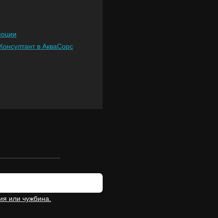
моции
Консултант в АкваСорс
ия или чужбина.