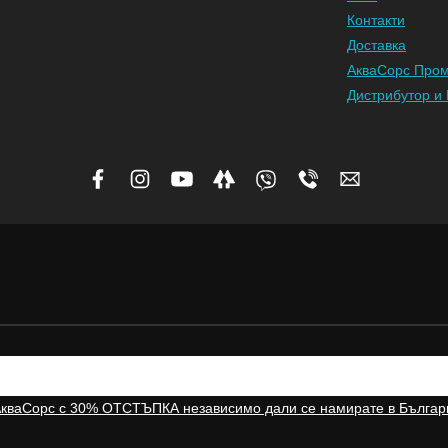
Контакти
Доставка
АкваСорс Про
Дистрибутор и 
АкваСорс с 30% ОТСТЪПКА независимо дали се намирате в Българ