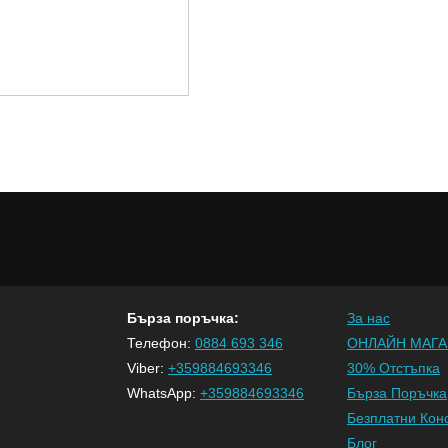
Бърза поръчка:
За нас
Телефон:
0884 693 346
ОНЛАЙН МАГА
Viber:
+359884693346
30% Отстъпка
WhatsApp:
+359884693346
Бърза Поръчка
Безплатни Кон
Блог