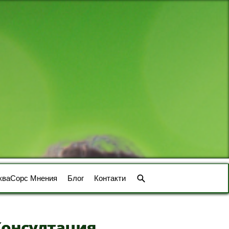
кваСорс Мнения
Блог
Контакти
Консултация