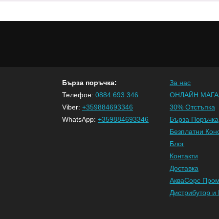
Бърза поръчка:
За нас
Телефон:
0884 693 346
ОНЛАЙН МАГА
Viber:
+359884693346
30% Отстъпка
WhatsApp:
+359884693346
Бърза Поръчка
Безплатни Кон
Блог
Контакти
Доставка
АкваСорс Про
Дистрибутор и 