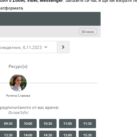
лайн в
Zoom, Viber, Messenger
. Запазете си час и ще Ви изпратя 
платформата.