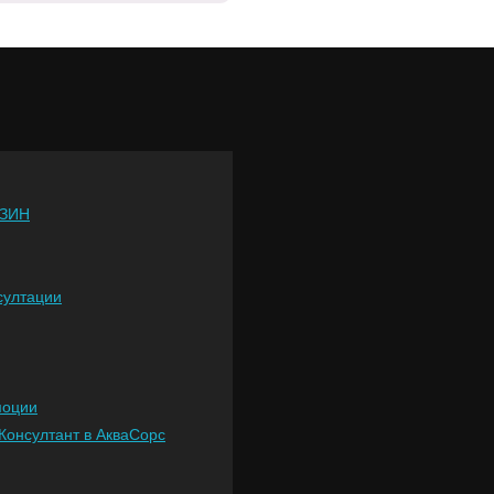
ЗИН
султации
моции
Консултант в АкваСорс