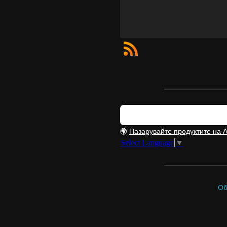
🌍
Пазарувайте продуктите на 
Select Language
▼
Об