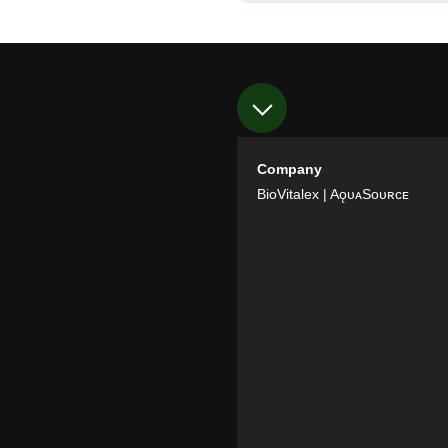
Company
BioVitalex
| AǫᴜᴀSᴏᴜʀᴄᴇ