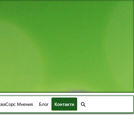
кваСорс Мнения
Блог
Контакти