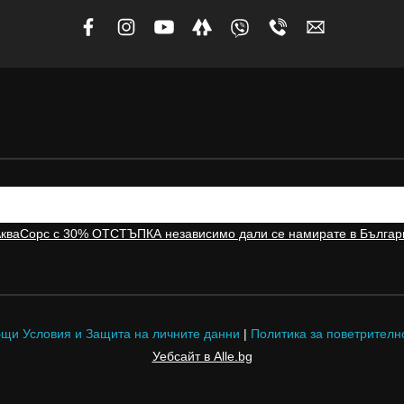
АкваСорс с 30% ОТСТЪПКА независимо дали се намирате в Българ
щи Условия и Защита на личните данни
|
Политика за поветрителн
Уебсайт в Alle.bg