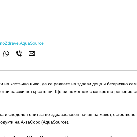
alnoZdrave.AquaSource
и на клетъчно ниво, да се радвате на здрави деца и безгрижно се
кретни насоки потърсете ни. Ще ви помогнем с конкретно решение с
па и споделен опит за по-здравословен начин на живот, естествено
одукти на АкваСорс (AquaSource).