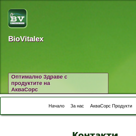
BioVitalex
Оптимално Здраве с
продуктите на
АкваСорс
Начало
За нас
АкваСорс Продукти
Контакти