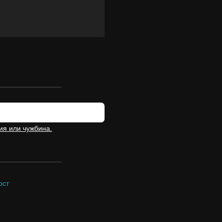
ия или чужбина.
ост