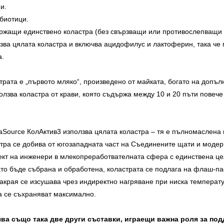
и.
биотици.
ържащи единствено коластра (без свързващи или противослепващи 
зва цялата коластра и включва ацидофилус и лактоферин, така че
а.
трата е „първото мляко“, произведено от майката, богато на допъ
олзва коластра от крави, която съдържа между 10 и 20 пъти повеч
aSource КолАктив3 използва цялата коластра – тя е пълномаслена 
тра се добива от югозападната част на Съединените щати и модер
ект на инженери в млекопреработвателната сфера с единствена це
като бъде събрана и обработена, коластрата се подлага на флаш-п
акрая се изсушава чрез индиректно нагряване при ниска температу
а се съхраняват максимално.
ва също така две други съставки, играещи важна роля за под