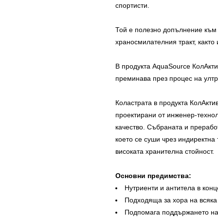
спортисти.
Той е полезно допълнение към 
храносмилателния тракт, както
В продукта AquaSource КолАкти
преминава през процес на улт
Коластрата в продукта КолАкти
проектирани от инженер-технол
качество. Събраната и прерабо
което се суши чрез индиректна
високата хранителна стойност.
Основни предимства:
Нутриенти и антитела в кон
Подходяща за хора на всяка 
Подпомага поддържането на