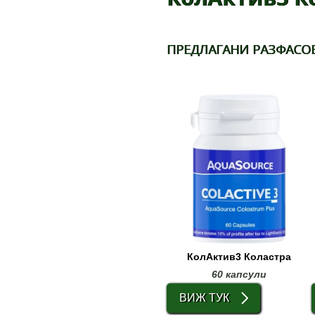
ПРЕДЛАГАНИ РАЗФАСО
КолАктив3 Коластра
60 капсули
ВИЖ ТУК