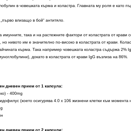
булин в човешката кърма и коластра. Главната му роля е като пъ
 „първо влизащо в бой“ антитяло.
 имунните, така и на растежните фактори от коластрата от крави с
, но нивото им е значително по-високо в коластрата от крави. Колас
айчината кърма. Така например човешката коластра съдържа 2% I
муноглобулини), докато в коластрата от крави IgG възлиза на 86%.
н дневен прием от 1 капсула:
яко) - 400mg
идофилус (което осигурява 4.0 x 106 жизнени клетки към момента 
mg
ин
н дневен прием от 2 капсули: