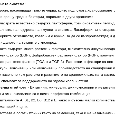
ната система:
терия, населяваща тънките черва, която подпомага храносмиланет
а срещу вредни бактерии, паразити и други организми.
оластрата естествено съдържа лактоферин, този биоактивен пептид 
ълнителна подкрепа на имунната система. Лактоферинът е свързв
риите от желязото, което им е нужно, за да се възпроизвеждат, и 
сищането на тъканите с кислород.
рата съдържа много растежни фактори, включително инсулиноподо
ежен фактор (ЕGF), фибробластен растежен фактор (FGF), получен
 растежен фактор (TGA-α и TGF-β). Растежните фактори са пепти
кули, включващи или изключващи производството на специфични п
е насочено към растежа и развитието на храносмилателната систем
е спомагат за поддържането на здрави чревни стени.
телна стойност
- Витамини, минерали, аминокиселини и незамени
и и аминокиселини са в почти перфектна комбинация.
витамините А, В1, В2, В6, В12 и Е, както и съвсем малки количества
магнезий и цинк.
астрата е богат източник както на заменими, така и на незаменими