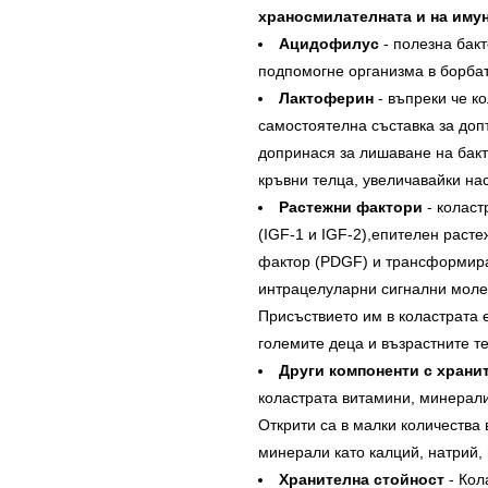
храносмилателната и на имун
Ацидофилус
- полезна бак
подпомогне организма в борбат
Лактоферин
- въпреки че к
самостоятелна съставка за доп
допринася за лишаване на бакте
кръвни телца, увеличавайки на
Растежни фактори
- коласт
(IGF-1 и IGF-2),епителен раст
фактор (PDGF) и трансформиращ
интрацелуларни сигнални моле
Присъствието им в коластрата 
големите деца и възрастните т
Други компоненти с храни
коластрата витамини, минерал
Открити са в малки количества 
минерали като калций, натрий, 
Хранителна стойност
- Кол