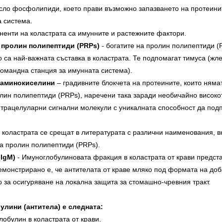
сло фосфолипиди, което прави възможно запазването на протеинит
 система.
енти на коластрата са имунните и растежните фактори.
 пролин полипептиди (PRPs)
- богатите на пролин полипептиди 
 са най-важната съставка в коластрата. Те подпомагат тимуса (жл
омандна станция за имунната система).
т аминокиселини
– градивните блокчета на протеините, които няма
олин полипептиди (PRPs), наречени така заради необичайно висок
нтрацелуларни сигнални молекули с уникалната способност да под
коластрата се срещат в литературата с различни наименования, 
на пролин полипептиди (PRPs).
 IgM)
- Имуноглобулиновата фракция в коластрата от крави предст
Демонстрирано е, че антителата от краве мляко под формата на д
о за осигуряване на локална защита за стомашно-чревния тракт.
улини (антитела) е следната:
булин в коластрата от крави.