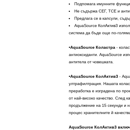
Подпомага имунните функци
Не съдържа СЕГ, ТСЕ и анти
Предлага се в капсули, съд
AquaSource КолАктив3 изпол
система да бъде още по-голям
•AquaSource Коластра
- колас
антиоксиданти. AquaSource изп
антитела от човешката.
•AquaSource КолАктив3
- Aqu
ултрафилтрация. Нашата колас
преработка е изградена по про
от най-високо качество. След 
продължение на 15 секунди и н
процес хранителните й качеств
AquaSource КолАктив3 включ