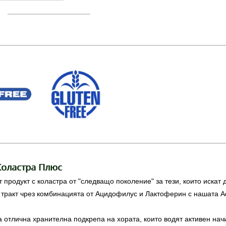
Коластра Плюс
 продукт с коластра от "следващо поколение" за тези, които искат
 тракт чрез комбинацията от Ацидофилус и Лактоферин с нашата A
 отлична хранителна подкрепа на хората, които водят активен начи