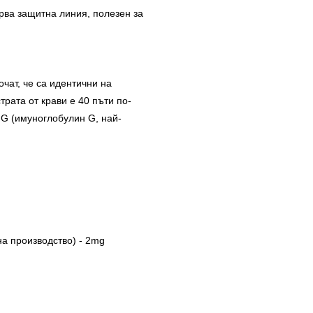
рва защитна линия, полезен за
очат, че са идентични на
трата от крави е 40 пъти по-
gG (имуноглобулин G, най-
на производство) - 2mg