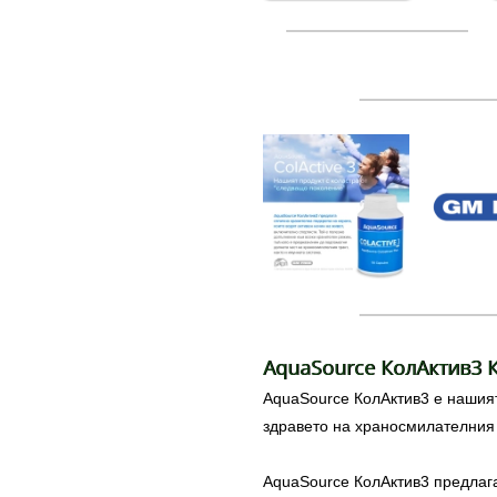
AquaSource КолАктив3 
AquaSource КолАктив3 е нашият
здравето на храносмилателния
AquaSource КолАктив3 предлага