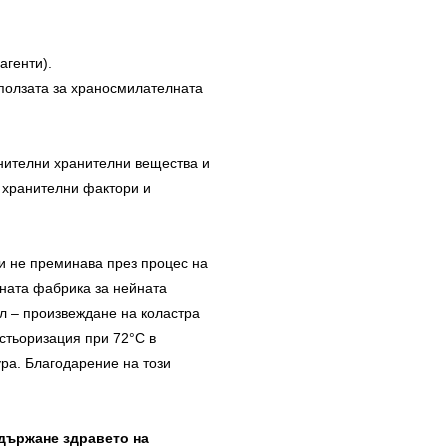
агенти).
 ползата за храносмилателната
лнителни хранителни вещества и
е хранителни фактори и
и не преминава през процес на
ната фабрика за нейната
л – произвеждане на коластра
астьоризация при 72°С в
ра. Благодарение на този
държане здравето на