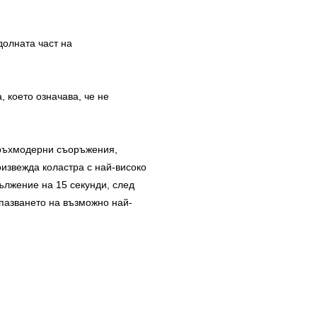
долната част на
 което означава, че не
свръхмодерни съоръжения,
извежда коластра с най-високо
ължение на 15 секунди, след
апазването на възможно най-