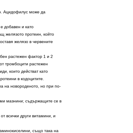
о. Ацидофилус може да
е добавен и като
ащ желязото протеин, който
доставя желязо в червените
бен растежен фактор 1 и 2
 от тромбоцити растежен
ди, които действат като
ротеини в кодоцитите.
а на новороденото, но при по-
ми мазнини; съдържащите се в
 от всички други витамини, и
 аминокиселини, също така на