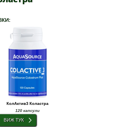
ВКИ:
КолАктив3 Коластра
120 капсули
ВИЖ ТУК