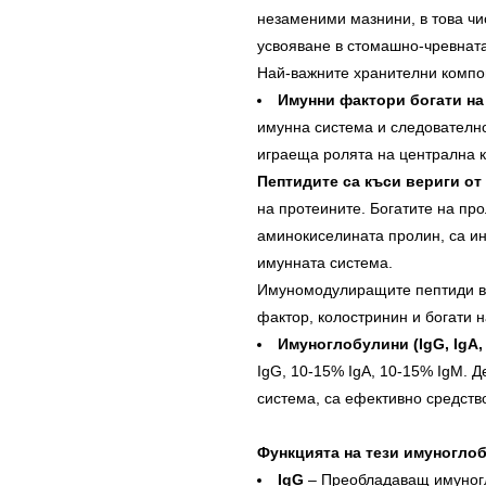
незаменими мазнини, в това чи
усвояване в стомашно-чревната
Най-важните хранителни компон
Имунни фактори богати на
имунна система и следователно
играеща ролята на централна к
Пептидите са къси вериги о
на протеините. Богатите на пр
аминокиселината пролин, са и
имунната система.
Имуномодулиращите пептиди в 
фактор, колостринин и богати 
Имуноглобулини (IgG, IgA,
IgG, 10-15% IgA, 10-15% IgM. 
система, са ефективно средств
Функцията на тези имуноглоб
IgG
– Преобладаващ имуногло