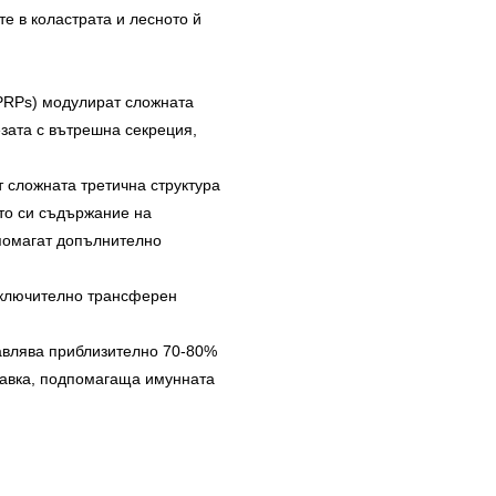
е в коластрата и лесното й
(PRPs) модулират сложната
езата с вътрешна секреция,
т сложната третична структура
ото си съдържание на
помагат допълнително
включително трансферен
авлява приблизително 70-80%
обавка, подпомагаща имунната