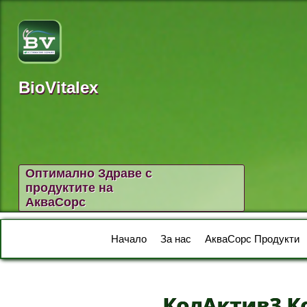
BioVitalex
Оптимално Здраве с
продуктите на
АкваСорс
Начало
За нас
АкваСорс Продукти
КолАктив3 К