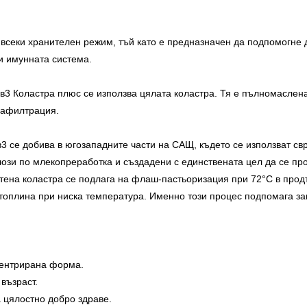
всеки хранителен режим, тъй като е предназначен да подпомогне 
 и имунната система.
в3 Коластра плюс се използва цялата коластра. Тя е пълномаслена,
рафилтрация.
в3 се добива в югозападните части на САЩ, където се използват 
ози по млекопреработка и създадени с единствената цел да се про
тена коластра се подлага на флаш-пастьоризация при 72°С в прод
 топлина при ниска температура. Именно този процес подпомага з
центрирана форма.
възраст.
 цялостно добро здраве.