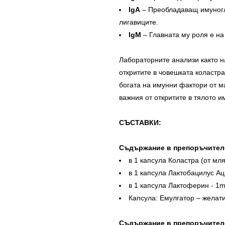
IgА
– Преобладаващ имуногло
лигавиците.
IgМ
– Главната му роля е на
Лабораторните анализи както на
откритите в човешката коластра
богата на имунни фактори от м
важния от откритите в тялото и
СЪСТАВКИ:
Съдържание в препоръчителе
в 1 капсула Коластра (от мл
в 1 капсула Лактобацилус Ац
в 1 капсула Лактоферин - 1
Капсула: Емулгатор – желат
Съдържание в препоръчителе