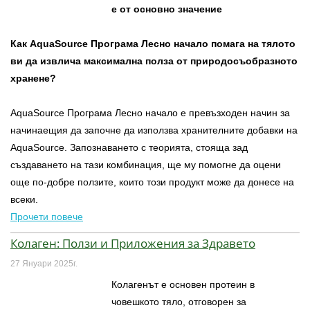
е от основно значение
Как AquaSource Програма Лесно начало помага на тялото
ви да извлича максимална полза от природосъобразното
хранене?
AquaSource Програма Лесно начало е превъзходен начин за
начинаещия да започне да използва хранителните добавки на
AquaSource. Запознаването с теорията, стояща зад
създаването на тази комбинация, ще му помогне да оцени
още по-добре ползите, които този продукт може да донесе на
всеки.
Прочети повече
Колаген: Ползи и Приложения за Здравето
27 Януари 2025г.
Колагенът е основен протеин в
човешкото тяло, отговорен за