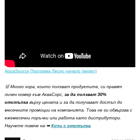
AquaSource Програма Лесно начало (видео)
🛒 Много хора, които ползват продуктите, си правят
личен номер към АкваСорс,
за да ползват 30%
отстъпка
върху цената и за да получават достъп до
месечните промоции на компанията. Това не ги обвързва с
ежемесечни поръчки или работа като дистрибутори.
Научете повече на ➡
Купи с отстъпка
.