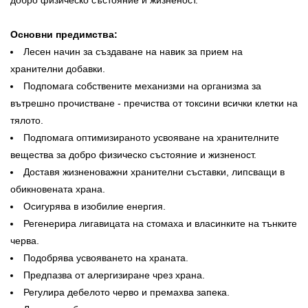
добро физическо състояние и жизненост.
Основни предимства:
Лесен начин за създаване на навик за прием на
хранителни добавки.
Подпомага собствените механизми на организма за
вътрешно прочистване - пречиства от токсини всички клетки на
тялото.
Подпомага оптимизираното усвояване на хранителните
вещества за добро физическо състояние и жизненост.
Доставя жизненоважни хранителни съставки, липсващи в
обикновената храна.
Осигурява в изобилие енергия.
Регенерира лигавицата на стомаха и власинките на тънките
черва.
Подобрява усвояването на храната.
Предпазва от алергизиране чрез храна.
Регулира дебелото черво и премахва запека.