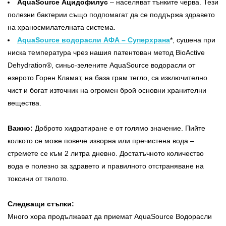
AquaSource Ацидофилус
– населяват тънките черва. Тези
полезни бактерии също подпомагат да се поддържа здравето
на храносмилателната система.
AquaSource водорасли АФА – Суперхрана
*, сушена при
ниска температура чрез нашия патентован метод BioActive
Dehydration®, синьо-зелените AquaSource водорасли от
езерото Горен Кламат, на база грам тегло, са изключително
чист и богат източник на огромен брой основни хранителни
вещества.
Важно:
Доброто хидратиране е от голямо значение. Пийте
колкото се може повече изворна или пречистена вода –
стремете се към 2 литра дневно. Достатъчното количество
вода е полезно за здравето и правилното отстраняване на
токсини от тялото.
Следващи стъпки:
Много хора продължават да приемат AquaSource Водорасли