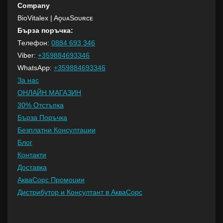
Company
BioVitalex
| AǫᴜᴀSᴏᴜʀᴄᴇ
Бърза поръчка:
Телефон:
0884 693 346
Viber:
+359884693346
WhatsApp:
+359884693346
За нас
ОНЛАЙН МАГАЗИН
30% Отстъпка
Бърза Поръчка
Безплатни Консултации
Блог
Контакти
Доставка
АкваСорс Промоции
Дистрибутор и Консултант в АкваСорс