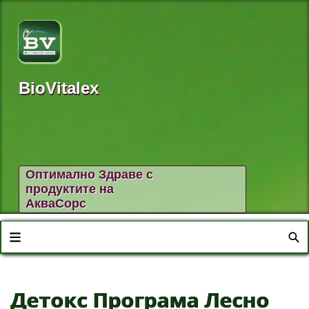
BioVitalex
Оптимално Здраве с
продуктите на
АкваСорс
Детокс Програма Лесно