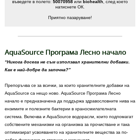
въведете в полето:
50070958
или
biohealth
, след което
натиснете ОК.
Приятно пазаруване!
AquaSource Програма Лесно начало
“Никога досега не съм използвал хранителни добавки.
Как е най-добре да започна?”
Препоръчва се за всички, за които хранителните добавки на
AquaSource са нещо ново. AquaSource Програма Лесно
начало е предназначена да поддържа здравословните нива на
ензимите и полезните бактерии в храносмилателната
система. Включва и AquaSource водорасли, които подпомагат
собствените механизми на организма за прочистване и така
оптимизират усвояването на хранителните вещества за по-