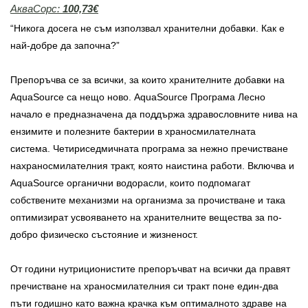
АкваСорс:
100,73
€
“Никога досега не съм използвал хранителни добавки. Как е
най-добре да започна?”
Препоръчва се за всички, за които хранителните добавки на
AquaSource са нещо ново. AquaSource Програма Лесно
начало е предназначена да поддържа здравословните нива на
ензимите и полезните бактерии в храносмилателната
система. Четириседмичната програма за нежно пречистване
нахраносмилателния тракт, която наистина работи. Включва и
AquaSource органични водорасли, които подпомагат
собствените механизми на организма за прочистване и така
оптимизират усвояването на хранителните вещества за по-
добро физическо състояние и жизненост.
От години нутриционистите препоръчват на всички да правят
пречистване на храносмилателния си тракт поне един-два
пъти годишно като важна крачка към оптималното здраве на