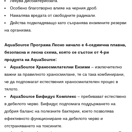
Лекува дисбактериозата.
Особено благотворно влияе на черния дроб.
Намалява вредата от свободните радикали.
Действа подмладяващо като съхранява ензимните резерви
на организма.
AquaSource Програма Лесно начало е 4-седмична плавна,
безопасна и лесна схема, която се състои от 4-ри
продукта на AquaSource:
AquaSource Храносмилателни Ензими
– изключително
важни за правилното храносмилане, те са така комбинирани,
че да подпомагат естествения храносмилателен процес в
тялото.
AquaSource Бифидус Комплекс
– пребивават естествено
в дебелото черво. Бифидус подпомага поддържането на
добрия баланс на полезните бактерии, което позволява
ефективното функциониране на дебелото черво и
отстраняването на токсините.