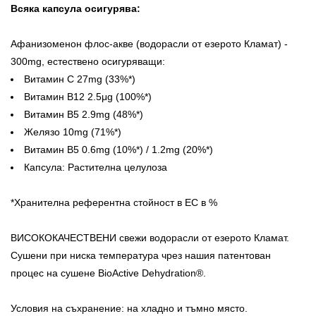
Всяка капсула осигурява:
Афанизоменон флос-акве (водорасли от езерото Кламат) -
300mg, естествено осигуряващи:
Витамин С 27mg (33%*)
Витамин В12 2.5μg (100%*)
Витамин В5 2.9mg (48%*)
Желязо 10mg (71%*)
Витамин B5 0.6mg (10%*) / 1.2mg (20%*)
Капсула: Растителна целулоза
*Хранителна референтна стойност в ЕС в %
ВИСОКОКАЧЕСТВЕНИ свежи водорасли от езерото Кламат.
Сушени при ниска температура чрез нашия патентован
процес на сушене BioActive Dehydration®.
Условия на съхранение: на хладно и тъмно място.