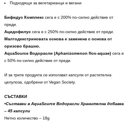
Подходящи за вегетарианци и вегани
Бифидус Комплекс
сега е с 200% по-силно действие от
преди.
Ацидофилус
сега е с 250% по-силно действие от преди.
Малтодекстриновата основа е заменена с основа от
оризово брашно.
AquaSource Водорасли (Aphanizomenon flos-aquae)
сега е
с 50% по-силно действие от преди.
И за трите продукта се използват капсули от растителна
целулоза, одобрени от Vegan Society.
СЪСТАВКИ
•
Съставки в AquaSource Водорасли Хранителна добавка
– 45 капсули
Нетно количество – 18g