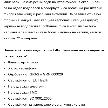
минерали, незамърсени води на Атлантическия океан. Член
са на отдел водорасли Rhodophyta и са богати на растителни
фибри (влакнини) и различни витамини. За разлика от някои
форми на калция, като калциев карбонат и калциев цитрат,
червените водорасли Lithothamnium са много високо био-
налични и са известни като богат източник на калций, както и
на още 72 минерала.
Нашите червени водорасли Lithothamnium имат следните
сертификати:
Кашер сертификат
Халал сертификат
Одобрени от GRAS – GRN 000028
Сертификат от EU Health
Не съдържат алергени
Не съдържат ГМО
Сертификат ISO 9001:2000
Сертификат за използване в органични системи