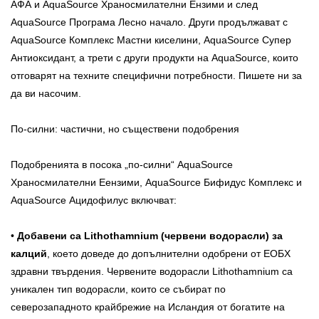
АФА и AquaSource Храносмилателни Ензими и след
AquaSource Програма Лесно начало. Други продължават с
AquaSource Комплекс Мастни киселини, AquaSource Супер
Антиоксидант, а трети с други продукти на AquaSource, които
отговарят на техните специфични потребности. Пишете ни за
да ви насочим.
По-силни: частични, но съществени подобрения
Подобренията в посока „по-силни“ AquaSource
Храносмилателни Еензими, AquaSource Бифидус Комплекс и
AquaSource Ацидофилус включват:
•
Добавени са Lithothamnium (червени водорасли) за
калций
, което доведе до допълнителни одобрени от ЕОБХ
здравни твърдения. Червените водорасли Lithothamnium са
уникален тип водорасли, които се събират по
северозападното крайбрежие на Исландия от богатите на