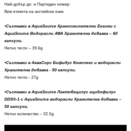
Най-добър до: и Партиден номер:
Виж етикета на английски език.
•Съставки в AquaSource Храносмилателни Eнзими с
AquaSource Водорасли АФА Хранителна добавка – 60
капсули.
Нетно тегло – 39.6g
•Съставки в АкваCорс Бифидус Комплекс и водорасли
Хранителна добавка - 50 капсули.
Нетно тегло - 27g
•Съставки в AquaSource Лактобацилус ацидофилус
DDS®-1 с AquaSource водорасли Хранителна добавка –
50 капсули.
Нетно количество – 32.5g