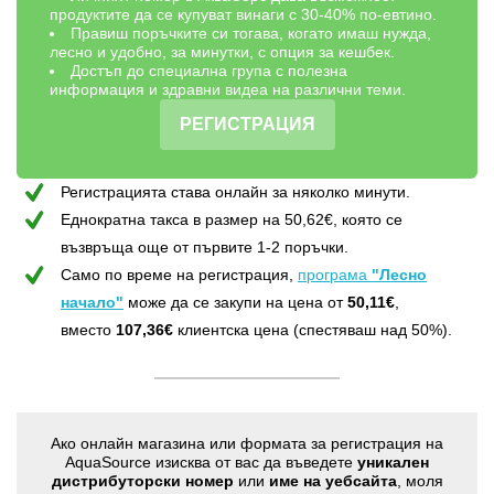
продуктите да се купуват винаги с 30-40% по-евтино.
Правиш поръчките си тогава, когато имаш нужда,
лесно и удобно, за минутки, с опция за кешбек.
Достъп до специална група с полезна
информация и здравни видеа на различни теми.
РЕГИСТРАЦИЯ
Регистрацията става онлайн за няколко минути.
Еднократна такса в размер на 50,62€, която сe
възвръщa още от първите 1-2 поръчки.
Само по време на регистрация,
програма
"Лесно
начало"
може да се закупи на цена от
50,11€
,
вместо
107,36€
клиентска цена (спестяваш над 50%).
Ако онлайн магазина или формата за регистрация на
AquaSource изисква от вас да въведете
уникален
дистрибуторски номер
или
име на уебсайта
, моля