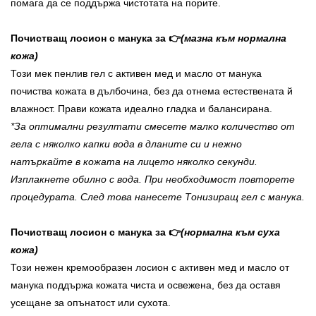
помага да се поддържа чистотата на порите.
Почистващ лосион с манука за 👉
(мазна към нормална
кожа)
Този мек пенлив гел с активен мед и масло от манука
почиства кожата в дълбочина, без да отнема естествената й
влажност. Прави кожата идеално гладка и балансирана.
*За оптимални резултати смесете малко количество от
гела с няколко капки вода в дланите си и нежно
натъркайте в кожата на лицето няколко секунди.
Изплакнете обилно с вода. При необходимост повторете
процедурата. След това нанесете Тонизиращ гел с манука.
Почистващ лосион с манука за 👉
(нормална към суха
кожа)
Този нежен кремообразен лосион с активен мед и масло от
манука поддържа кожата чиста и освежена, без да оставя
усещане за опънатост или сухота.