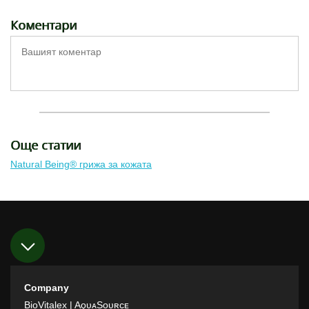
Коментари
Още статии
Natural Being® грижа за кожата
Company
BioVitalex
| AǫᴜᴀSᴏᴜʀᴄᴇ