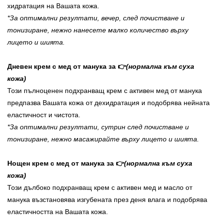
хидратация на Вашата кожа.
*За оптимални резултати, вечер, след почистване и
тонизиране, нежно нанесете малко количество върху
лицето и шията.
Дневен крем с мед от манука за 👉
(нормална към суха
кожа)
Този пълноценен подхранващ крем с активен мед от манука
предпазва Вашата кожа от дехидратация и подобрява нейната
еластичност и чистота.
*За оптимални резултати, сутрин след почистване и
тонизиране, нежно масажирайте върху лицето и шията.
Нощен крем с мед от манука за 👉
(нормална към суха
кожа)
Този дълбоко подхранващ крем с активен мед и масло от
манука възстановява изгубената през деня влага и подобрява
еластичността на Вашата кожа.