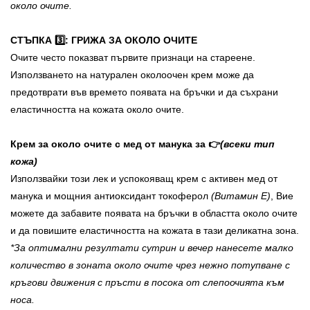
около очите.
СТЪПКА 3️⃣: ГРИЖА ЗА ОКОЛО ОЧИТЕ
Очите често показват първите признаци на стареене.
Използването на натурален околоочен крем може да
предотврати във времето появата на бръчки и да съхрани
еластичността на кожата около очите.
Крем за около очите с мед от манука за 👉
(всеки тип
кожа)
Използвайки този лек и успокояващ крем с активен мед от
манука и мощния антиоксидант токоферол
(Витамин Е)
, Вие
можете да забавите появата на бръчки в областта около очите
и да повишите еластичността на кожата в тази деликатна зона.
*За оптимални резултати сутрин и вечер нанесете малко
количество в зоната около очите чрез нежно потупване с
кръгови движения с пръсти в посока от слепоочията към
носа.