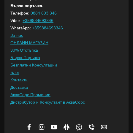
Бърза поръчка:
Телефон:
0884 693 346
Viber:
+359884693346
WhatsApp:
+359884693346
За нас
ОНЛАЙН МАГАЗИН
30% Отстъпка
Бърза Поръчка
Безплатни Консултации
Блог
Контакти
Доставка
АкваСорс Промоции
Дистрибутор и Консултант в АкваСорс