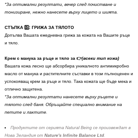
*За оптимални резултати, вечер след почистване и
тонизиране, нежно нанесете върху лицето и шията.
СТЪПКА 5️⃣: ГРИЖА ЗА ТЯЛОТО
Допълва Вашата ежедневна грижа за кожата на Вашите ръце
и тяло.
Крем с манука за ръце и тяло за 👉
(всеки тип кожа)
Вашата кожа лесно ще абсорбира уникалното антимикробно
масло от манука и растителните съставки в този пълноценен и
успокояващ крем за ръце и тяло. Така кожата ще бъде мека и
отлично защитена.
*За оптимални резултати нанесете върху ръцете и
тялото след баня. Обръщайте специално внимание на
петите и лактите.
Продуктите от серията Natural Being се произвеждат в
Нова Зеландия от
Nature's Infinite Balance Ltd
.