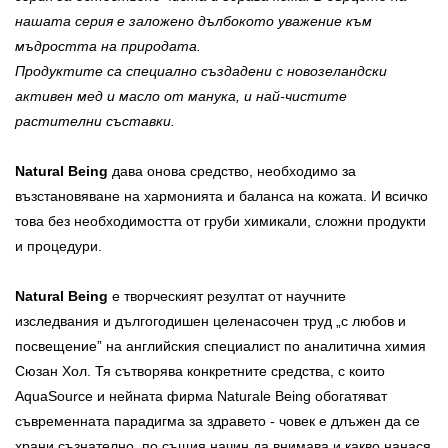
нашата серия е заложено дълбокото уважение към
мъдростта на природата.
Продуктите са специално създадени с новозеландски
активен мед и масло от манука, и най-чистите
растителни съставки.
Natural Being
дава онова средство, необходимо за
възстановяване на хармонията и баланса на кожата. И всичко
това без необходимостта от груби химикали, сложни продукти
и процедури.
Natural Being
е творческият резултат от научните
изследвания и дългогодишен целенасочен труд „с любов и
посвещение” на английския специалист по аналитична химия
Сюзан Хол. Тя сътворява конкретните средства, с които
AquaSource и нейната фирма Naturale Being обогатяват
съвременната парадигма за здравето - човек е длъжен да се
храни съзнателно, по същия начин да внимава и какво нанася