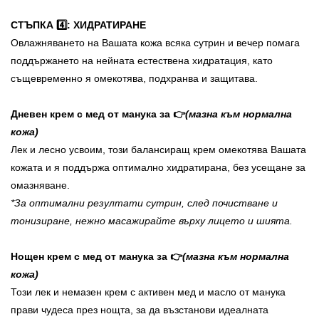
СТЪПКА 4️⃣: ХИДРАТИРАНЕ
Овлажняването на Вашата кожа всяка сутрин и вечер помага
поддържането на нейната естествена хидратация, като
същевременно я омекотява, подхранва и защитава.
Дневен крем с мед от манука за 👉
(мазна към нормална
кожа)
Лек и лесно усвоим, този балансиращ крем омекотява Вашата
кожата и я поддържа оптимално хидратирана, без усещане за
омазняване.
*За оптимални резултати сутрин, след почистване и
тонизиране, нежно масажирайте върху лицето и шията.
Нощен крем с мед от манука за 👉
(мазна към нормална
кожа)
Този лек и немазен крем с активен мед и масло от манука
прави чудеса през нощта, за да възстанови идеалната