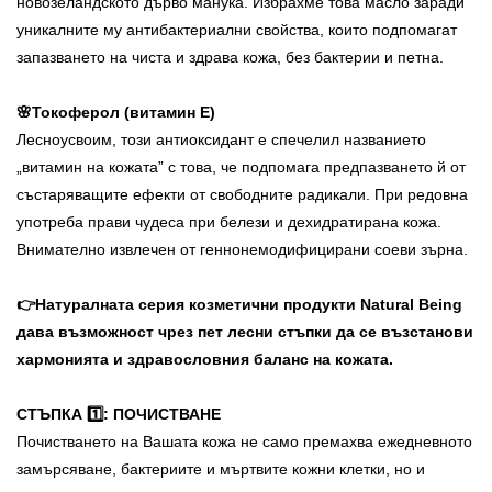
новозеландското дърво манука. Избрахме това масло заради
уникалните му антибактериални свойства, които подпомагат
запазването на чиста и здрава кожа, без бактерии и петна.
🌸Токоферол (витамин E)
Лесноусвоим, този антиоксидант е спечелил названието
„витамин на кожата” с това, че подпомага предпазването й от
състаряващите ефекти от свободните радикали. При редовна
употреба прави чудеса при белези и дехидратирана кожа.
Внимателно извлечен от геннонемодифицирани соеви зърна.
👉Натуралната серия козметични продукти Natural Being
дава възможност чрез пет лесни стъпки да се възстанови
хармонията и здравословния баланс на кожата.
СТЪПКА 1️⃣
: ПОЧИСТВАНЕ
Почистването на Вашата кожа не само премахва ежедневното
замърсяване, бактериите и мъртвите кожни клетки, но и