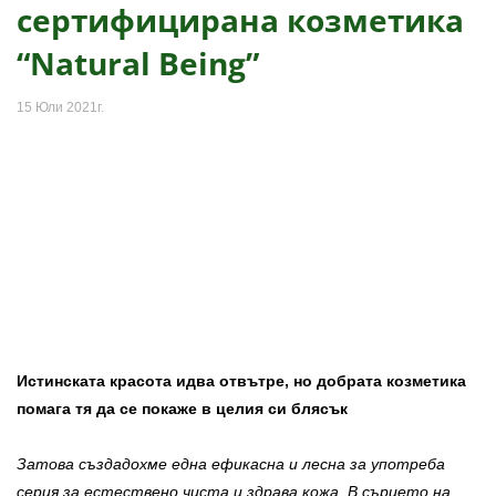
сертифицирана козметика
“Natural Being”
15 Юли 2021г.
Истинската красота идва отвътре, но добрата козметика
помага тя да се покаже в целия си блясък
Затова създадохме една ефикасна и лесна за употреба
серия за естествено чиста и здрава кожа. В сърцето на