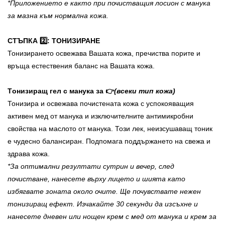
*Приложението е както при почистващия лосион с манука
за мазна към нормална кожа.
СТЪПКА 2️⃣: ТОНИЗИРАНЕ
Тонизирането освежава Вашата кожа, пречиства порите и
връща естествения баланс на Вашата кожа.
Tонизиращ гел с манука за 👉
(всеки тип кожа)
Тонизира и освежава почистената кожа с успокояващия
активен мед от манука и изключителните антимикробни
свойства на маслото от манука. Този лек, неизсушаващ тоник
е чудесно балансиран. Подпомага поддържането на свежа и
здрава кожа.
*За оптимални резултати сутрин и вечер, след
почистване, нанесете върху лицето и шията като
избягвате зоната около очите. Ще почувствате нежен
тонизиращ ефект. Изчакайте 30 секунди да изсъхне и
нанесете дневен или нощен крем с мед от манука и крем за