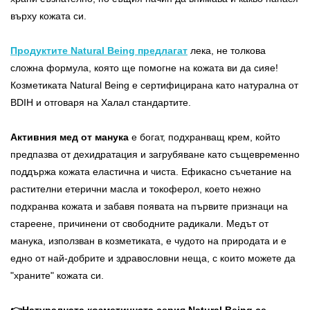
върху кожата си.
Продуктите Natural Being предлагат
лека, не толкова
сложна формула, която ще помогне на кожата ви да сияе!
Козметиката Natural Being е сертифицирана като натурална от
BDIH и отговаря на Халал стандартите.
Активния мед от манука
е богат, подхранващ крем, който
предпазва от дехидратация и загрубяване като същевременно
поддържа кожата еластична и чиста. Ефикасно съчетание на
растителни етерични масла и токоферол, което нежно
подхранва кожата и забавя появата на първите признаци на
стареене, причинени от свободните радикали. Медът от
манука, използван в козметиката, е чудото на природата и е
едно от най-добрите и здравословни неща, с които можете да
"храните" кожата си.