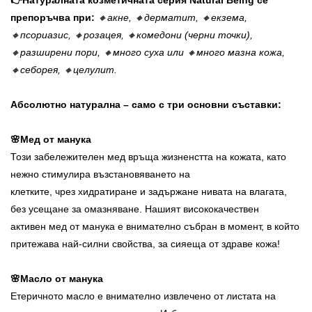
👉Натуралната козметичната серия Natural Being се
препоръчва при:
🔸акне, 🔸дерматит, 🔸екзема,
🔸псориазис, 🔸розацея, 🔸комедони (черни точки),
🔸разширени пори, 🔸много суха или 🔸много мазна кожа,
🔸себорея, 🔸целулит.
Абсолютно натурална – само с три основни съставки:
🌸Мед от манука
Този забележителен мед връща жизненстта на кожата, като
нежно стимулира възстановяването на
клетките, чрез хидратиране и задържане нивата на влагата,
без усещане за омазняване. Нашият висококачествен
активен мед от манука е внимателно събран в момент, в който
притежава най-силни свойства, за сияеща от здраве кожа!
🌸Масло от манука
Етеричното масло е внимателно извлечено от листата на