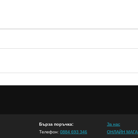
Бърза поръчка:
За нас
Телефон:
0884 693 346
ОНЛАЙН МАГА