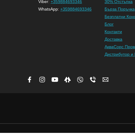
Viber:
+359884693346
30% Отстъпка
WhatsApp:
+359884693346
Бърза Поръчка
Безплатни Кон
Блог
Контакти
Доставка
АкваСорс Про
Дистрибутор и 