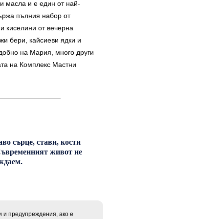
и масла и е един от най-
ържа пълния набор от
и киселини от вечерна
джи бери, кайсиеви ядки и
добно на Мария, много други
вата на Комплекс Мастни
во сърце, стави, кости
 Съвременният живот не
уждаем.
и и предупреждения, ако е