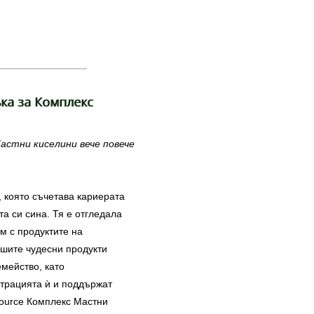
ка за Комплекс
астни киселини вече повече
 която съчетава кариерата
та си сина. Тя е отгледала
м с продуктите на
ашите чудесни продукти
мейство, като
трацията ѝ и поддържат
Source Комплекс Мастни