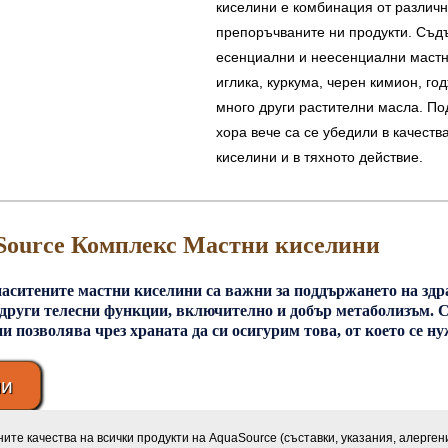
киселини е комбинация от различн
препоръчваните ни продукти. Съд
есенциални и неесенциални мастн
иглика, куркума, черен кимион, го
много други растителни масла. По
хора вече са се убедили в качест
киселини и в тяхното действие.
Source Комплекс Mастни киселини
аситените мастни киселини са важни за поддържането на здра
 други телесни функции, включително и добър метаболизъм.
и позволява чрез храната да си осигурим това, от което се н
пи
те качества на всички продукти на AquaSource (съставки, указания, алерген