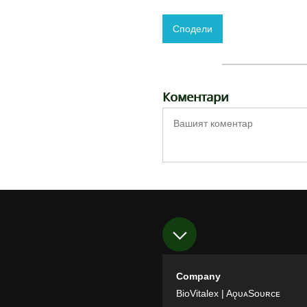
Сподели
Коментари
Company
BioVitalex
| AǫᴜᴀSᴏᴜʀᴄᴇ