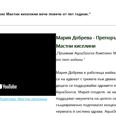
с Mастни киселини вече повече от пет години.“
Мария Добрева - Препоръ
Mастни киселини
„Приемам AquaSource Комплекс M
от пет години.“
Мария Добрева е работеща майка,
си на адвокат с грижите към двама
децата си поддържайки здравето и
AquaSource. Мария споделя, че н
поддържат имунитета на цялото се
 Комплекс Mастни киселини
същевременно подпомагат концен
нервната ѝ система здрава. Aqua