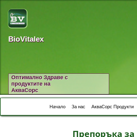
BioVitalex
Оптимално Здраве с
продуктите на
АкваСорс
Начало
За нас
АкваСорс Продукти
Препоръка за