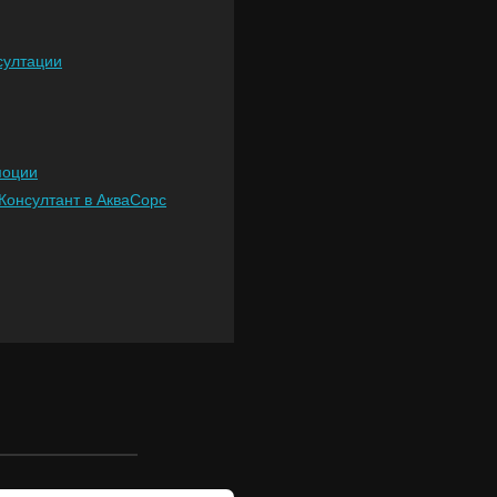
султации
моции
Консултант в АкваСорс