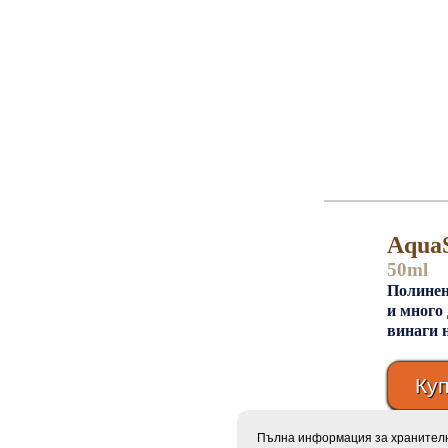
Aqua
50ml
Полинен
и много
винаги н
Ку
Пълна информация за хранителни