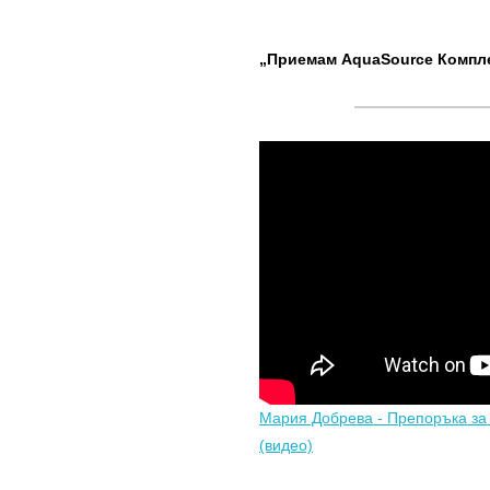
„Приемам AquaSource Комплек
Мария Добрева - Препоръка за
(видео)