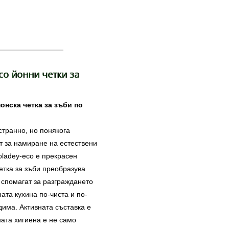
co йонни четки за
онска четка за зъби по
странно, но понякога
ат за намиране на естествени
oladey-eco е прекрасен
етка за зъби преобразува
 спомагат за разграждането
ната кухина по-чиста и по-
дима. Активната съставка е
ната хигиена е не само