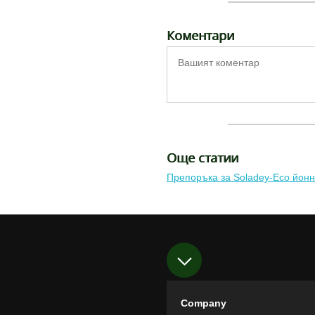
Коментари
Още статии
Препоръка за Soladey-Eco йонн
Company