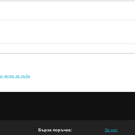
а четка за зъби
Бърза поръчка:
За нас