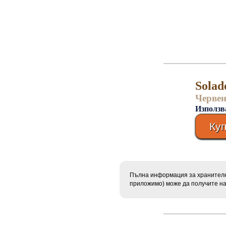
Solad
Черве
Използв
Ку
Пълна информация за хранителни
приложимо) може да получите н