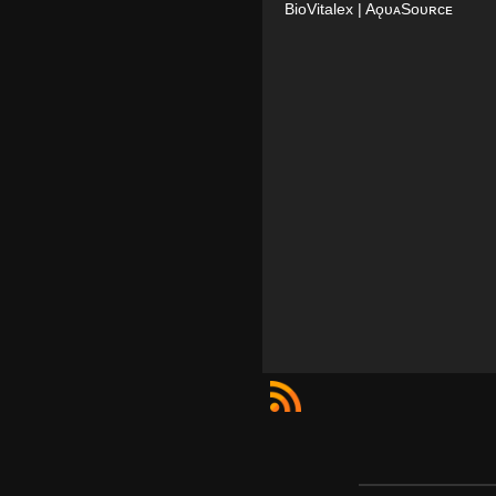
BioVitalex
| AǫᴜᴀSᴏᴜʀᴄᴇ