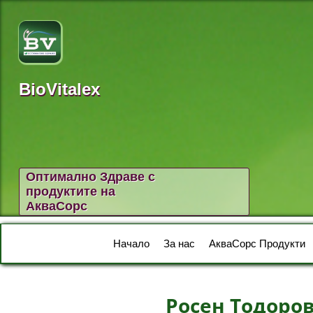
BioVitalex
Оптимално Здраве с
продуктите на
АкваСорс
Начало
За нас
АкваСорс Продукти
Росен Тодоров