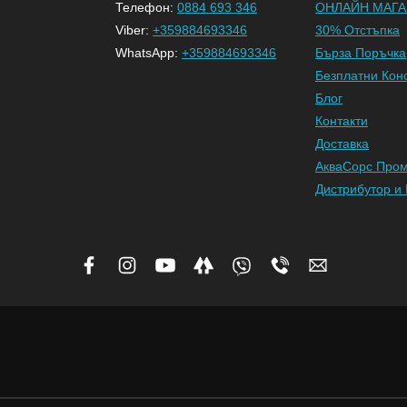
Телефон:
0884 693 346
ОНЛАЙН МАГА
Viber:
+359884693346
30% Отстъпка
WhatsApp:
+359884693346
Бърза Поръчка
Безплатни Кон
Блог
Контакти
Доставка
АкваСорс Про
Дистрибутор и 