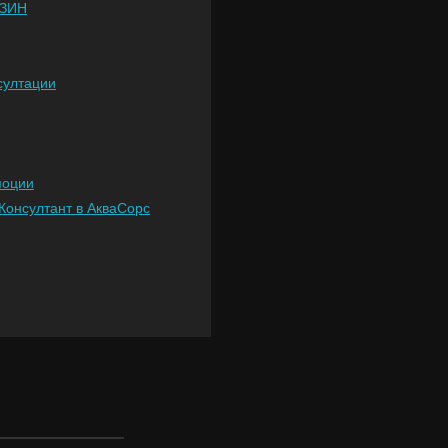
ЗИН
султации
моции
Консултант в АкваСорс