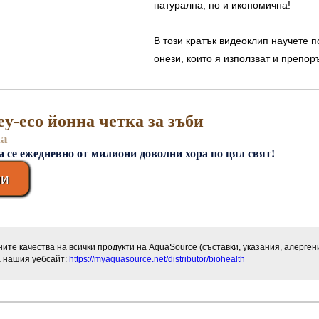
натурална, но и икономична!
В този кратък видеоклип научете по
онези, които я използват и препоръ
ey-eco йонна четка за зъби
на
а се ежедневно от милиони доволни хора по цял свят!
пи
те качества на всички продукти на AquaSource (съставки, указания, алерген
а нашия уебсайт:
https://myaquasource.net/distributor/biohealth