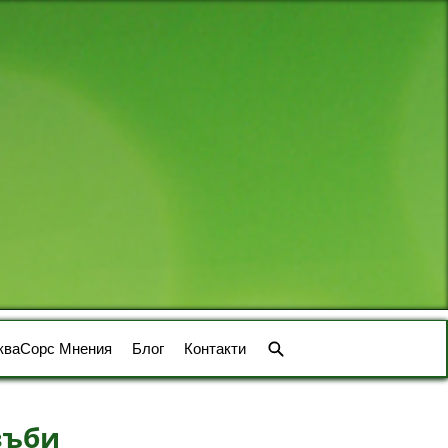
кваСорс Мнения
Блог
Контакти
зъби