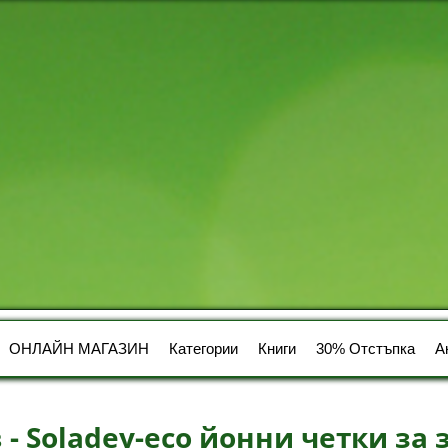
ОНЛАЙН МАГАЗИН
Категории
Книги
30% Отстъпка
А
 - Soladey-eco йонни четки за 