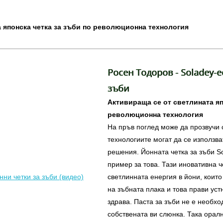
 японска четка за зъби по революционна технология
Росен Тодоров - Soladey-e
зъби
Активираща се от светлината яп
революционна технология
На пръв поглед може да прозвучи 
технологиите могат да се използв
решения. Йонната четка за зъби S
пример за това. Тази иновативна ч
нни четки за зъби (видео)
светлинната енергия в йони, които
на зъбната плака и това прави уст
здрава. Паста за зъби не е необхо
собствената ви слюнка. Така орал