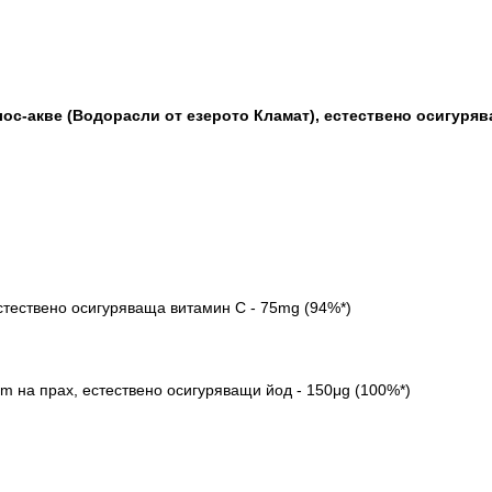
ос-акве (Водорасли от езерото Кламат), естествено осигуряв
стествено осигуряваща витамин С - 75mg (94%*)
m на прах, естествено осигуряващи йод - 150μg (100%*)