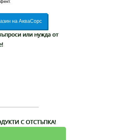
фект.
азин на АкваСорс
въпроси или нужда от
е!
ДУКТИ С ОТСТЪПКА!