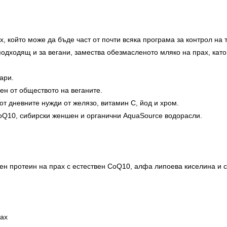
, който може да бъде част от почти всяка програма за контрол на т
подходящ и за вегани, замества обезмасленото мляко на прах, кат
ари.
ен от обществото на веганите.
т дневните нужди от желязо, витамин С, йод и хром.
Q10, сибирски женшен и органични AquaSource водорасли.
ен протеин на прах с естествен CoQ10, алфа липоева киселина и 
рах