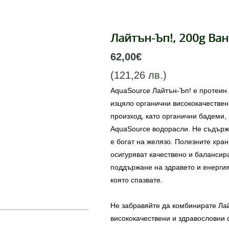
Лайтън-Ъп!, 200g Ва
62,00€
(121,26 лв.)
AquaSource Лайтън-Ъп! е протеин 
изцяло органични висококачествен
произход, като органични бадеми,
AquaSource водорасли. Не съдържа
е богат на желязо. Полезните хра
осигуряват качествено и балансир
поддържане на здравето и енергия
която спазвате.
Не забравяйте да комбинирате Ла
висококачествени и здравословни 