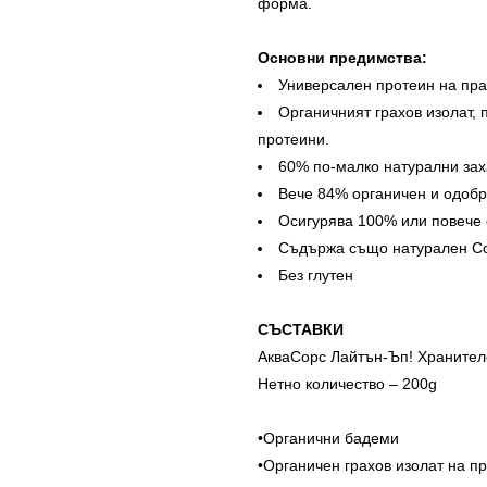
форма.
Основни предимства:
Универсален протеин на прах
Органичният грахов изолат, 
протеини.
60% по-малко натурални зах
Вече 84% органичен и одобр
Осигурява 100% или повече о
Съдържа също натурален Co
Без глутен
СЪСТАВКИ
АкваСорс Лайтън-Ъп! Хранител
Нетно количество – 200g
•Органични бадеми
•Органичен грахов изолат на п