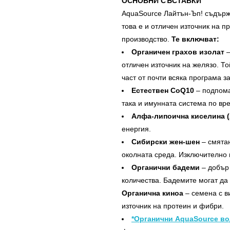
ОСНОВНИ СЪСТАВКИ
AquaSource Лайтън-Ъп! съдържа
това е и отличен източник на п
производство.
Те включват:
Органичен грахов изолат
–
отличен източник на желязо. Т
част от почти всяка програма за
Естествен CoQ10
– подпома
така и имунната система по вр
Алфа-липоична киселина 
енергия.
Сибирски жен-шен
– смятан
околната среда. Изключително 
Органични бадеми
– добър 
количества. Бадемите могат да
Органична киноа
– семена с в
източник на протеин и фибри.
*Органични AquaSource в