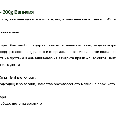
- 200g Ванилия
 с органичен грахов изолат, алфа липоева киселина и сибир
веганите!
прах Лайтън-Ъп! съдържа само естествени съставки, за да осигур
поддържането на здравето и енергията по време на почти всяка пр
ата на протеин и намаляването на захарите прави AquaSource Лай
 кето диети.
йтън-Ъп! включват:
подходящ и за вегани, замества обезмасленото мляко на прах, кат
хари
 обществото на веганите