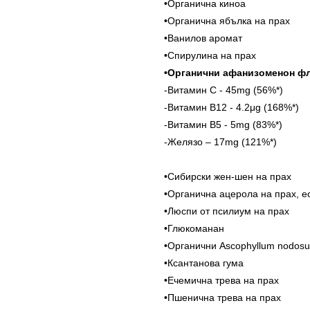
•Органична киноа
•Органична ябълка на прах
•Ванилов аромат
•Спирулина на прах
•Органични афанизоменон фл
-Витамин C - 45mg (56%*)
-Витамин B12 - 4.2μg (168%*)
-Витамин B5 - 5mg (83%*)
-Желязо – 17mg (121%*)
•Сибирски жен-шен на прах
•Органична ацерола на прах, е
•Люспи от псилиум на прах
•Глюкоманан
•Органични Ascophyllum nodosu
•Ксантанова гума
•Ечемична трева на прах
•Пшенична трева на прах