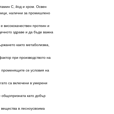
тамин С, йод и хром. Освен
очници, налични за промишлено
 е висококачествен протеин и
дечното здраве и да бъде важна
държането както метаболизма,
фактор при производството на
м променящите се условия на
огато са включени в умерени
е общопризната като добър
 вещества в лесноусвоима