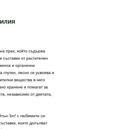
нилия
на прах, който съдържа
и съставки от растителен
 киноа и органични
 глутен, лесно се усвоява и
нителни вещества в него
ано хранене и помагат за
та, независимо от диетата,
йтън-Ъп! с любимите си
съставки, които допълват