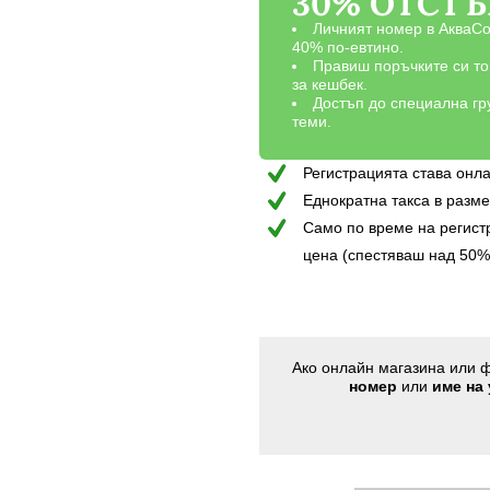
30% ОТСТ
Личният номер в АкваСор
40% по-евтино.
Правиш поръчките си тог
за кешбек.
Достъп до специална гр
теми.
Регистрацията става онла
Еднократна такса в разме
Само по време на регист
цена (спестяваш над 50%
Ако онлайн магазина или ф
номер
или
име на