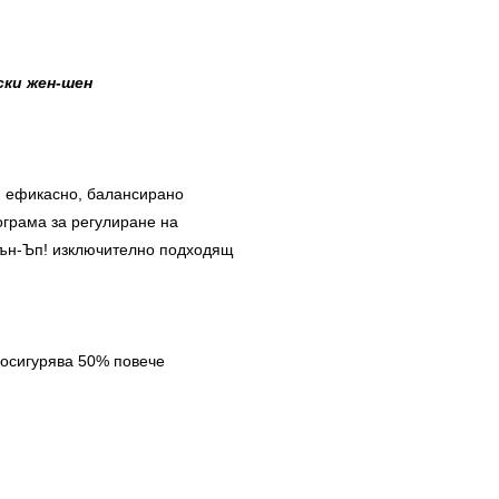
ски жен-шен
и ефикасно, балансирано
ограма за регулиране на
тън-Ъп! изключително подходящ
о осигурява 50% повече