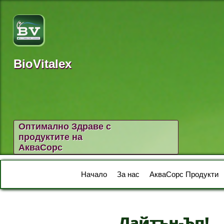
BioVitalex
Оптимално Здраве с
продуктите на
АкваСорс
Начало
За нас
АкваСорс Продукти
Лайтън-Ъп!