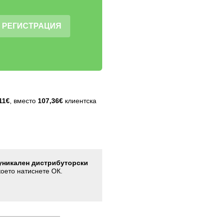
РЕГИСТРАЦИЯ
11€
, вместо
107,36€
клиентска
уникален дистрибуторски
което натиснете ОК.