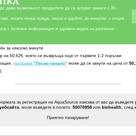
ЪПКА
с дава възможност продуктите да се купуват винаги с 30-
ава, когато имаш нужда, лесно и удобно, за минутки, с опция
упа с полезна информация и здравни видеа на различни
йн за няколко минути.
р на 50,62€, която сe възвръщa още от първите 1-2 поръчки.
рация,
програма
"Лесно начало"
може да се закупи на цена от
50,
).
ормата за регистрация на AquaSource изисква от вас да въведете
 уебсайта
, моля въведете в полето:
50070958
или
biohealth
, след 
Приятно пазаруване!