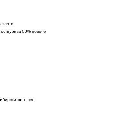
еглото.
о осигурява 50% повече
сибирски жен-шен