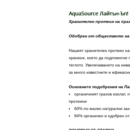
AquaSource Лайтън-Ъп! 
Хранителен протеин на прах
Одобрен от обществото на 
Нашият хранителен протеин на 
хранене, което да подпомогне 
теглото. Увеличаването на нив
за много известните и ефикасни
Основните подобрения на Ла
органичният грахов изолат, 
протеини
60% по-малко натурални за
84% органичен и одобрен от