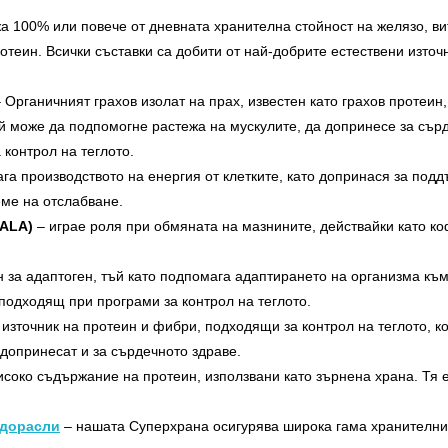
 100% или повече от дневната хранителна стойност на желязо, ви
ротеин. Всички съставки са добити от най-добрите естествени изт
 Органичният грахов изолат на прах, известен като грахов протеин,
ой може да подпомогне растежа на мускулите, да допринесе за сър
 контрол на теглото.
га производството на енергия от клетките, като допринася за под
еме на отслабване.
(ALA)
– играе роля при обмяната на мазнините, действайки като ко
 за адаптоген, тъй като подпомага адаптирането на организма къ
подходящ при програми за контрол на теглото.
източник на протеин и фибри, подходящи за контрол на теглото, к
 допринесат и за сърдечното здраве.
исоко съдържание на протеин, използвани като зърнена храна. Тя 
одорасли
– нашата Суперхрана осигурява широка гама хранителни