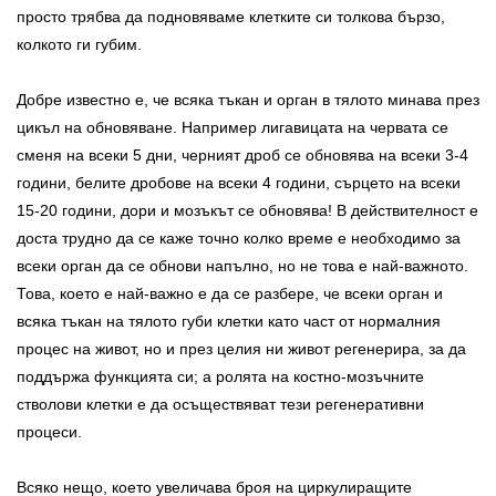
просто трябва да подновяваме клетките си толкова бързо,
колкото ги губим.
Добре известно е, че всяка тъкан и орган в тялото минава през
цикъл на обновяване. Например лигавицата на червата се
сменя на всеки 5 дни, черният дроб се обновява на всеки 3-4
години, белите дробове на всеки 4 години, сърцето на всеки
15-20 години, дори и мозъкът се обновява! В действителност е
доста трудно да се каже точно колко време е необходимо за
всеки орган да се обнови напълно, но не това е най-важното.
Това, което е най-важно е да се разбере, че всеки орган и
всяка тъкан на тялото губи клетки като част от нормалния
процес на живот, но и през целия ни живот регенерира, за да
поддържа функцията си; а ролята на костно-мозъчните
стволови клетки е да осъществяват тези регенеративни
процеси.
Всяко нещо, което увеличава броя на циркулиращите