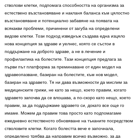
стволови клетки, подпомага способността на организма за
естествено възстановяване и накланя баланса към цялостно
възстановяване и потенциално забавяне на появата на
всякакви проблеми, причинени от загуба на определени
видове клетки. Този подход изведнъж създава една изцяло
нова концепция за здраве и уелнес, която се състои в
поддържане на доброто здраве, а не в лечение и
профилактика на болестите. Тази концепция предлага за
първи път платформа за преминаване от един модел на
здравеопазване, базиран на болестите, към нов модел,
базиран на здравето. Тя ни дава възможности да мислим за
медицинските грижи, не като за нещо, което правим, когато
здравето започва да се влошава, а по-скоро като нещо, което
правим, за да поддържаме здравето си, докато все още го
имаме. Можем да правим това просто като подпомагаме
ежедневно естественото обновяване на тъканите посредством
стволовите клетки. Когато болестта вече е започнала,
определено трябва да направим всичко възможно, за да