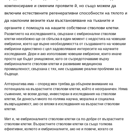
компенсираме и смекчим проявите й, но също можем да
включим естествените регенеративни способности на тялото и
да наклоним везните към възстановяване на тъканите и
органите с помощта на нашите собствени стволови клетки.
Развитието на изследванията, свързани с ембрионални стволови
клетки неизбежно ще се сблъска в един момент с недостига на човешки
ембриони, което ще върне необходимостта от създаването на човешки
ембриони единствено с цел задоволяване интересите на научните
изследвания. Дори и ако използваме човешки ембриони, които иначе
просто ще бъдат унищожени, като се съсредоточаваме върху
ембрионалните стволови клетки и развиваме медицинска
промишленост, свързана с тях, ние създаваме реални проблеми за в
бъдеще.
Алтернатива има – според мен трябва да обърнем внимание на
потенциала на възрастните стволови клетки, който е неограничен. Няма
съмнение, че всеки долар, инвестиран в изследвания на стволови
клетки, би донесъл много по-голяма научна, морална и социална
възвръщаемост, ако се вложи в изследвания на възрастни стволови
клетки.
Мит е, че ембрионалните стволови клетки са по-добри от възрастните
стволови клетки. Възрастните стволови клетки са също толкова
ефективни, колкото и ембрионалните, ако не и повече, когато се