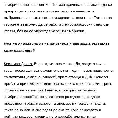
"ембрионално" състояние. По тази причина е възможно да се
превръщат нормални клетки на тялото в нещо като
ембрионални клетки чрез активиране на тези гени. Така че на
теория е възможно да се работи с ембриоподобни стволови
клетки, без да се увреждат човешки ембриони.
Има ли основание да се отнасяме с внимание към това
ново развитие?
Кристиан Драпо:
Вярвам, че това е така. Да, защото точно
това, представляват раковите клетки – едни измамници, които
са похитили „ембрионалност”, присъстваща в ДНК. Основен
проблем при ембрионалните стволови клетки е високият риск
от развитие на тумори. Гените, отговорни за тяхната
"ембрионалност" се потискат след раждането, за да се
предотврати образуването на анормални (ракови) тъкани,
които рано или късно водят до смърт. Така природата в
нейната мъдрост специално е разработила начин за