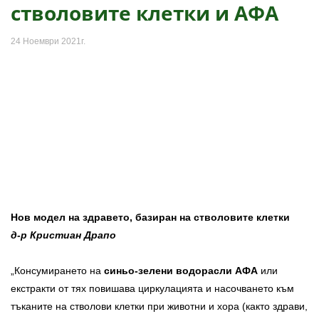
стволовите клетки и АФА
24 Ноември 2021г.
Нов модел на здравето, базиран на стволовите клетки
д-р Кристиан Драпо
„Консумирането на
синьо-зелени водорасли АФА
или
екстракти от тях повишава циркулацията и насочването към
тъканите на стволови клетки при животни и хора (както здрави,