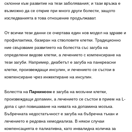
склонни към развитие на тези заболявания; и тази връзка е
възможно да се открие при много други болести, защото
изследванията в това отношение продължават.
От всички тези данни се очертава един нов модел на здраве и
профилактика, базиран на стволовите клетки. Традиционно
ние свързваме развитието на болестта със загуба на
определени видове клетки, а лечението с компенсиране на
тези загуби. Например, диабетът е загуба на панкреасни
клетки, произвеждащи инсулин, и лечението се състои в
компенсиране чрез инжектиране на инсулин.
Болестта на
Паркинсон
е загуба на мозъчни клетки,
произвеждащи допамин, а лечението се състои в прием на L-
допа с цел повишаване на нивата на допамина мозъка.
Бъбречната недостатъчност е загуба на бъбречна тъкан и
лечението е редовна хемодиализа. В някои случаи
компенсацията е палиативна, като инвалидна количка за