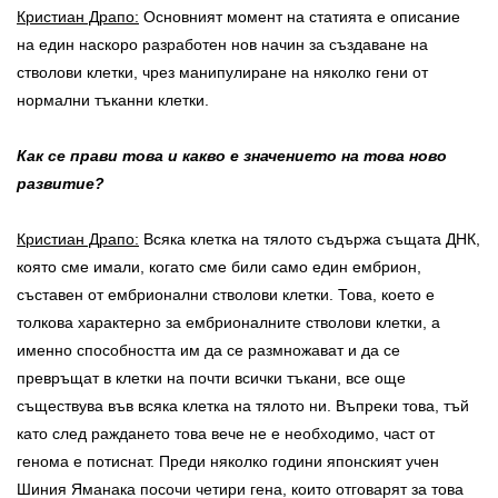
Кристиан Драпо:
Основният момент на статията е описание
на един наскоро разработен нов начин за създаване на
стволови клетки, чрез манипулиране на няколко гени от
нормални тъканни клетки.
Как се прави това и какво е значението на това ново
развитие?
Кристиан Драпо:
Всяка клетка на тялото съдържа същата ДНК,
която сме имали, когато сме били само един ембрион,
съставен от ембрионални стволови клетки. Това, което е
толкова характерно за ембрионалните стволови клетки, а
именно способността им да се размножават и да се
превръщат в клетки на почти всички тъкани, все още
съществува във всяка клетка на тялото ни. Въпреки това, тъй
като след раждането това вече не е необходимо, част от
генома е потиснат. Преди няколко години японският учен
Шиния Яманака посочи четири гена, които отговарят за това