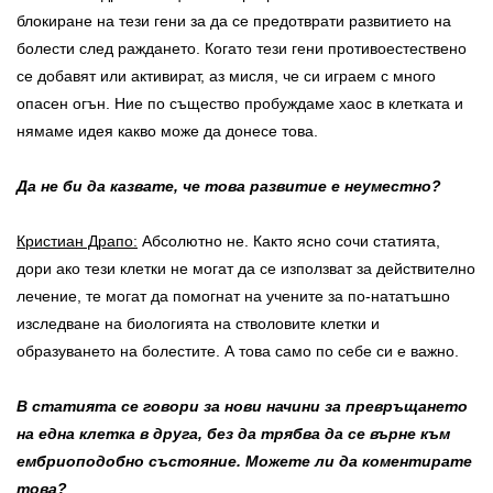
блокиране на тези гени за да се предотврати развитието на
болести след раждането. Когато тези гени противоестествено
се добавят или активират, аз мисля, че си играем с много
опасен огън. Ние по същество пробуждаме хаос в клетката и
нямаме идея какво може да донесе това.
Да не би да казвате, че това развитие е неуместно?
Кристиан Драпо:
Абсолютно не. Както ясно сочи статията,
дори ако тези клетки не могат да се използват за действително
лечение, те могат да помогнат на учените за по-нататъшно
изследване на биологията на стволовите клетки и
образуването на болестите. А това само по себе си е важно.
В статията се говори за нови начини за превръщането
на една клетка в друга, без да трябва да се върне към
ембриоподобно състояние. Можете ли да коментирате
това?