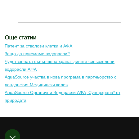
Още статии
Патент за стволови клетки и АФА
Защо да приемаме водорасли?
Чудотворната съвършена храна: дивите синьозелени
водорасли АФА
AquaSource участва в нова програма в партньорство с
лондонския Медицински колеж
AquaSource Органични Водорасли АФА, Суперхрана* от
природата