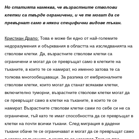
Но статията намеква, че възрастните стволови
клетки са твърде ограничени, и че те могат да се
превърнат само в някои специфични видове тъкан.
Кристиан Драпо:
Това е може би едно от най-големите
недоразумения и обърквания в областта на изследванията на
стволови клетки. Да, възрастните стволови клетки са
ограничени и могат да се превръщат само в клетките на
тъканите, в които те се намират, но именно затова те са
толкова многообещаващи. За разлика от ембрионалните
стволови клетки, които могат да станат всякакви клетки,
включително туморни, възрастните стволови клетки могат да
се превръщат само в клетки на тъканите, в които те се
намират. Възрастните стволови клетки сами по себе си не са
ограничени, тъй като те имат способността да се превръщат в
клетки на почти всички тъкани. След миграция в дадени
тъкани обаче те се ограничават и могат да се превръщат само