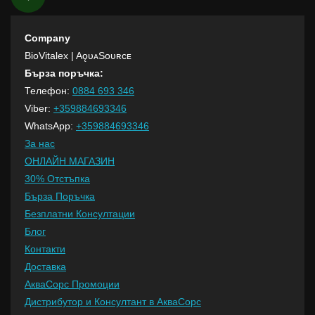
Company
BioVitalex
| AǫᴜᴀSᴏᴜʀᴄᴇ
Бърза поръчка:
Телефон:
0884 693 346
Viber:
+359884693346
WhatsApp:
+359884693346
За нас
ОНЛАЙН МАГАЗИН
30% Отстъпка
Бърза Поръчка
Безплатни Консултации
Блог
Контакти
Доставка
АкваСорс Промоции
Дистрибутор и Консултант в АкваСорс