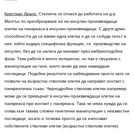
Кристиан Драпо:
Статията се отнася до работата на д-р
Мелтън по преобразуване на не-инсулин-произвеждащи
клетки на панкреаса в инсулин-произвеждащи. С други думи,
способността да се вземе една клетка и да се събуди генът в
нея, който кодира специфична функция, т.е. производство на
инсулин, без да се налага да минават през ембриоподобна
фаза. Тази работа е много интересна, но пак е свързана с
манипулация на гени, което може да има невиждани
последици. Подобни резултати са наблюдавани просто като се
позволи на възрастни стволови клетки да направят контакт с
панкреатична тъкан. Чернодробни стволови клетки например
може да се превърнат в инсулин-произвеждащи клетки на
панкреаса при контакт с панкреаса. Така че няма нужда да се
отива към такива сложни генетични манипулации с неизвестни
последици, когато е толкова просто да се използват
собствените стволови клетки (възрастни стволови клетки).