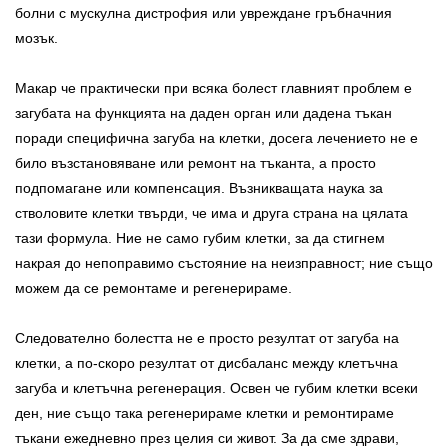
болни с мускулна дистрофия или увреждане гръбначния
мозък.
Макар че практически при всяка болест главният проблем е
загубата на функцията на даден орган или дадена тъкан
поради специфична загуба на клетки, досега лечението не е
било възстановяване или ремонт на тъканта, а просто
подпомагане или компенсация. Възникващата наука за
стволовите клетки твърди, че има и друга страна на цялата
тази формула. Ние не само губим клетки, за да стигнем
накрая до непоправимо състояние на неизправност; ние също
можем да се ремонтаме и регенерираме.
Следователно болестта не е просто резултат от загуба на
клетки, а по-скоро резултат от дисбаланс между клетъчна
загуба и клетъчна регенерация. Освен че губим клетки всеки
ден, ние също така регенерираме клетки и ремонтираме
тъкани ежедневно през целия си живот. За да сме здрави,