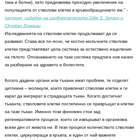
така и болни), като предизвиква преходно увеличение на
популацията от стволови клетки в кръвообращението им.” -
патент, издаден на изобретателите Gitte S. Jensen и
Christian Drapeau
Изследванията на стволови клетки продължават да се
развиват. Става все по-ясно, че костно-мозъчните стволови
клетки представляват цяла система за естествено изцеление
на тялото. Опознаването на тази система предлага нов начин
за разбиране на здравето и болестите.
Когато дадени органи или тъкани имат проблем, те отделят
цитокини – молекули, които привличат стволови клетки и ги
карат да мигрират в страдащата тъкан. Когато достигнат
тъканта, стволовите клетки постепенно се превръщат в клетки
на тази тъкан. Именно този феномен стои зад
регенеративните процеси, които се извършват в организма
всеки ден от живота ни. В тези процеси количеството стволови
клетки, циркулиращи в кръвта, е един от най-важните