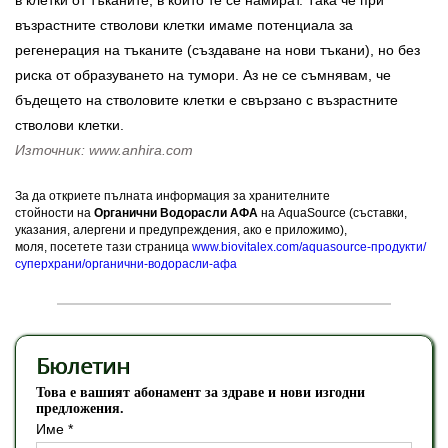
в клетки от тъканите, в които те се намират. Така че при
възрастните стволови клетки имаме потенциала за
регенерация на тъканите (създаване на нови тъкани), но без
риска от образуването на тумори. Аз не се съмнявам, че
бъдещето на стволовите клетки е свързано с възрастните
стволови клетки.
Източник: www.anhira.com
За да откриете пълната информация за хранителните
стойности на
Органични Водорасли АФА
на AquaSource (съставки,
указания, алергени и предупреждения, ако е приложимо),
моля, посетете тази страница
www.biovitalex.com/aquasource-продукти/
суперхрани/органични-водорасли-афа
Бюлетин
Това е вашият абонамент за здраве и нови изгодни
предложения.
Име *