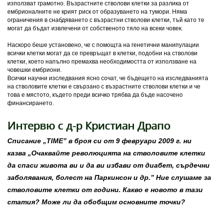
използват грамотно. Възрастните стволови клетки за разлика от
ембрионалните не крият риск от образуването на тумори. Няма
ограничения в снабдяването с възрастни стволови клетки, тъй като те
могат да бъдат извлечени от собственото тяло на всеки човек.
Наскоро беше установено, че с помощта на генетични манипулации
всички клетки могат да се превръщат в клетки, подобни на стволови
клетки, което напълно премахва необходимостта от използване на
човешки ембриони.
Всички научни изследвания ясно сочат, че бъдещето на изследванията
на стволовите клетки е свързано с възрастните стволови клетки и че
това е мястото, където преди всичко трябва да бъде насочено
финансирането.
Интервю с д-р Кристиан Драпо
Списание „TIME” в броя си от 9 февруари 2009 г. ни
казва „Очаквайте революцията на стволовите клетки
да спаси живота ви и да ви избави от диабет, сърдечни
заболявания, болест на Паркинсон и др.” Ние слушаме за
стволовите клетки от години. Какво е новото в тази
статия? Може ли да обобщим основните точки?