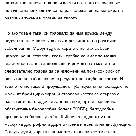
параметри; повече стволови клетки в кръвта означава, че
повече стволови клетки са на разположение да мигрират в
различни тъкани и органи на тялото.
Но ако това е така, би трябвало да има връзка между
недостига на стволови клетки и развитието на различни
заболявания. С други думи, хората с по-малък брой
циркулиращи стволови клетки трябва да имат по-малка
възможност за възстановяване и ремонт на тъканите и
следователно трябва да са изложени на по-висок риск от
развитие на заболявания в резултат на загуба на клетки. И
това е точно така. В проучвания, публикувани напоследък, по-
малкият брой циркулиращи стволови клетки се свързва с
развитието на сърдечни заболявания, артрит, хронична
обструктивна белодробна болест (ХОББ), белодробна
артериална болест, диабет, бъбречна недостатъчност,
мускулна дистрофия и дори мигрена и еректилна дисфункция.
С други думи, хората с по-малко стволови клетки са по-