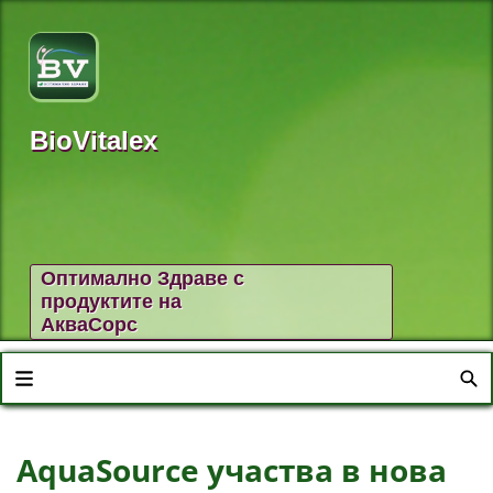
BioVitalex
Оптимално Здраве с
продуктите на
АкваСорс
AquaSource участва в нова