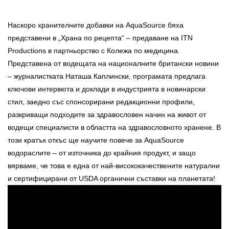
Наскоро хранителните добавки на AquaSource бяха
представени в „Храна по рецепта“ – предаване на ITN
Productions в партньорство с Колежa по медицина.
Представена от водещата на националните британски новини
– журналистката Наташа Каплински, програмата предлага
ключови интервюта и доклади в индустрията в новинарски
стил, заедно със спонсорирани редакционни профили,
разкриващи подходите за здравословен начин на живот от
водещи специалисти в областта на здравословното хранене. В
този кратък откъс ще научите повече за AquaSource
водораслите – от източника до крайния продукт, и защо
вярваме, че това е една от най-висококачествените натурални
и сертифицирани от USDA органични съставки на планетата!