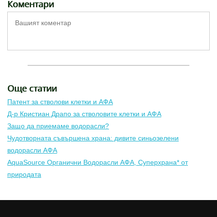
Коментари
Още статии
Патент за стволови клетки и АФА
Д-р Кристиан Драпо за стволовите клетки и АФА
Защо да приемаме водорасли?
Чудотворната съвършена храна: дивите синьозелени
водорасли АФА
AquaSource Органични Водорасли АФА, Суперхрана* от
природата