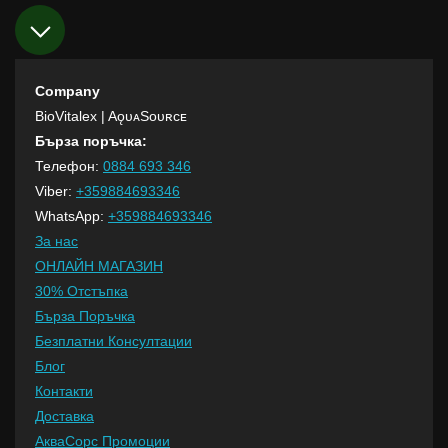
Company
BioVitalex
| AǫᴜᴀSᴏᴜʀᴄᴇ
Бърза поръчка:
Телефон:
0884 693 346
Viber:
+359884693346
WhatsApp:
+359884693346
За нас
ОНЛАЙН МАГАЗИН
30% Отстъпка
Бърза Поръчка
Безплатни Консултации
Блог
Контакти
Доставка
АкваСорс Промоции