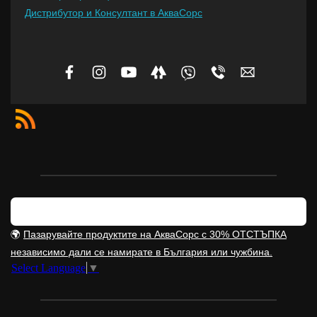
Дистрибутор и Консултант в АкваСорс
🌍
Пазарувайте продуктите на АкваСорс с 30% ОТСТЪПКА
независимо дали се намирате в България или чужбина.
Select Language
▼