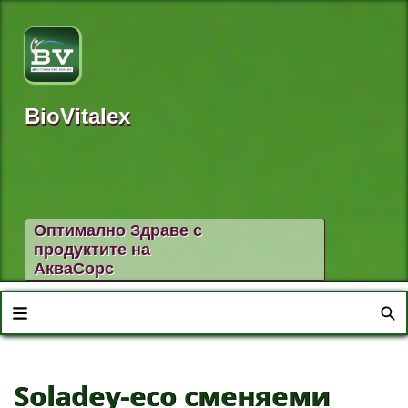
BioVitalex
Оптимално Здраве с
продуктите на
АкваСорс
Soladey-eco сменяеми