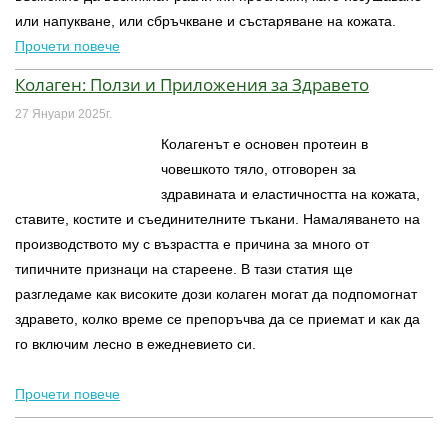
или напукване, или сбръчкване и състаряване на кожата.
Прочети повече
Колаген: Ползи и Приложения за Здравето
27 Януари 2025г.
Колагенът е основен протеин в
човешкото тяло, отговорен за
здравината и еластичността на кожата,
ставите, костите и съединителните тъкани. Намаляването на
производството му с възрастта е причина за много от
типичните признаци на стареене. В тази статия ще
разгледаме как високите дози колаген могат да подпомогнат
здравето, колко време се препоръчва да се приемат и как да
го включим лесно в ежедневието си.
Прочети повече