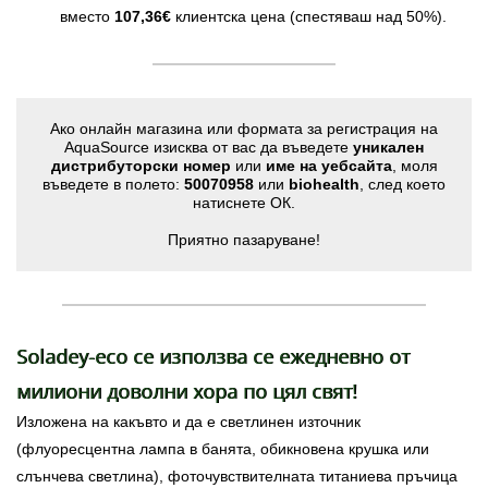
вместо
107,36€
клиентска цена (спестяваш над 50%).
Ако онлайн магазина или формата за регистрация на
AquaSource изисква от вас да въведете
уникален
дистрибуторски номер
или
име на уебсайта
, моля
въведете в полето:
50070958
или
biohealth
, след което
натиснете ОК.
Приятно пазаруване!
Soladey-eco се използва се ежедневно от
милиони доволни хора по цял свят!
Изложена на какъвто и да е светлинен източник
(флуоресцентна лампа в банята, обикновена крушка или
слънчева светлина), фоточувствителната титаниева пръчица