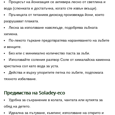
Процесът на йонизация се активира лесно от светлина и
вода (слюнката е достатъчна, когато сте извън вкъщи).
Пръчицата от титаниев диоксид произвежда йони, които
разрушават плаката.
Лесна за използване навсякъде, подобрява зъбната
хигиена.
По-лекото търкане предотвратява нараняването на зъбите
и венците.
Без или с минимално количество паста за зъби.
Използвайте соления разтвор Соле от хималайска каменна
кристална сол като вода за уста.
Действа и върху упоритите петна по зъбите, подпомага
тяхното избелване.
Предимства на Soladey-eco
Удобна за съхранение в колата, чантата или кутията за
обяд на детето.
Идеална за пътуване, къмпинг, използване на открито и