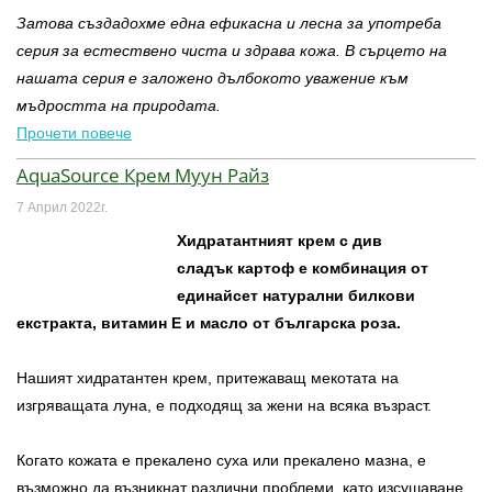
Затова създадохме една ефикасна и лесна за употреба
серия за естествено чиста и здрава кожа. В сърцето на
нашата серия е заложено дълбокото уважение към
мъдростта на природата.
Прочети повече
AquaSource Крем Муун Райз
7 Април 2022г.
Хидратантният крем с див
сладък
картоф е комбинация от
единайсет
натурални билкови
екстракта,
витамин Е и масло от българска
роза.
Нашият хидратантен крем, притежаващ мекотата на
изгряващата луна, е подходящ за жени на всяка възраст.
Когато кожата е прекалено суха или прекалено мазна, е
възможно да възникнат различни проблеми, като изсушаване