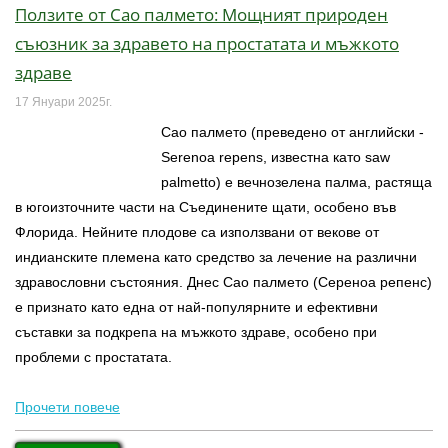
Ползите от Сао палмето: Мощният природен
съюзник за здравето на простатата и мъжкото
здраве
17 Януари 2025г.
Сао палмето (преведено от английски -
Serenoa repens, известна като saw
palmetto) е вечнозелена палма, растяща
в югоизточните части на Съединените щати, особено във
Флорида. Нейните плодове са използвани от векове от
индианските племена като средство за лечение на различни
здравословни състояния. Днес Сао палмето (Сереноа репенс)
е признато като една от най-популярните и ефективни
съставки за подкрепа на мъжкото здраве, особено при
проблеми с простатата.
Прочети повече