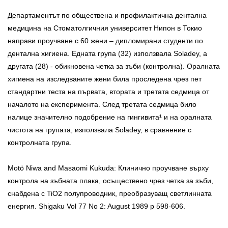
Департаментът по обществена и профилактична дентална
медицина на Стоматолгичния университет Нипон в Токио
направи проучване с 60 жени – дипломирани студенти по
дентална хигиена. Едната група (32) използвала Soladey, а
другата (28) - обикновена четка за зъби (контролна). Оралната
хигиена на изследваните жени била проследена чрез пет
стандартни теста на първата, втората и третата седмица от
началото на експеримента. След третата седмица било
налице значително подобрение на гингивита¹ и на оралната
чистота на групата, използвала Soladey, в сравнение с
контролната група.
Motö Niwa and Masaomi Kukuda: Клинично проучване върху
контрола на зъбната плака, осъществено чрез четка за зъби,
снабдена с TiO2 полупроводник, преобразуващ светлинната
енергия. Shigaku Vol 77 No 2: August 1989 p 598-606.