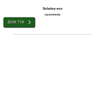
Soladey-eco
оранжева
ВИЖ ТУК