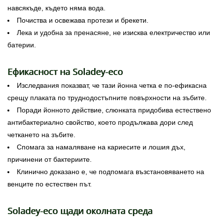
навсякъде, където няма вода.
Почиства и освежава протези и брекети.
Лека и удобна за пренасяне, не изисква електричество или
батерии.
Ефикасност на Soladey-eco
Изследвания показват, че тази йонна четка е по-ефикасна
срещу плаката по труднодостъпните повърхности на зъбите.
Поради йонното действие, слюнката придобива естествено
антибактериално свойство, което продължава дори след
четкането на зъбите.
Спомага за намаляване на кариесите и лошия дъх,
причинени от бактериите.
Клинично доказано е, че подпомага възстановяването на
венците по естествен път.
Soladey-eco щади околната среда