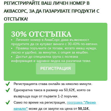
РЕГИСТРИРАЙТЕ ВАШ ЛИЧЕН НОМЕР В
АКВАСОРС, ЗА ДА ПАЗАРУВАТЕ ПРОДУКТИ С
ОТСТЪПКА!
30% ОТСТЪПКА
Личният номер в АкваСорс дава възможност
продуктите да се купуват винаги с 30-40% по-евтино.
Правиш поръчките си тогава, когато имаш нужда,
лесно и удобно, за минутки, с опция за кешбек.
Достъп до специална група с полезна
информация и здравни видеа на различни теми.
РЕГИСТРАЦИЯ
Регистрацията става онлайн за няколко минути.
Еднократна такса в размер на 50,62€, която сe
възвръщa още от първите 1-2 поръчки.
Само по време на регистрация,
програма
"Лесно
начало"
може да се закупи на цена от
50,11€
,