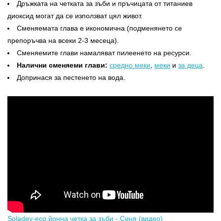
Дръжката на четката за зъби и пръчицата от титаниев
диоксид могат да се използват цял живот.
Сменяемата глава е икономична (подменянето се
препоръчва на всеки 2-3 месеца).
Сменяемите глави намаляват пилеенето на ресурси.
Налични сменяеми глави:
средно меки
,
меки
и
за деца
.
Допринася за пестенето на вода.
Soladey-eco йонна четка за зъби - Синя (видео)