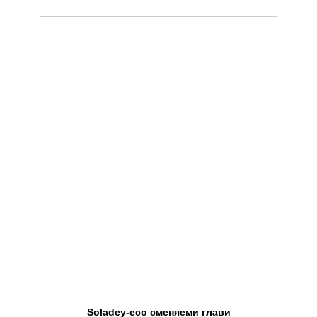
Soladey-eco сменяеми глави