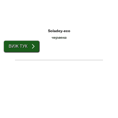
Soladey-eco
червена
ВИЖ ТУК