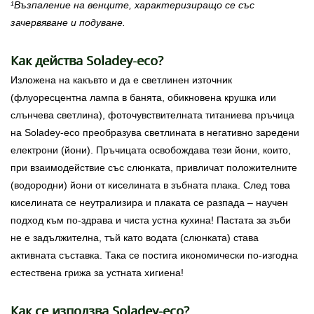
¹Възпаление на венците, характеризиращо се със
зачервяване и подуване.
Как действа Soladey-eco?
Изложена на какъвто и да е светлинен източник
(флуоресцентна лампа в банята, обикновена крушка или
слънчева светлина), фоточувствителната титаниева пръчица
на Soladey-eco преобразува светлината в негативно заредени
електрони (йони). Пръчицата освобождава тези йони, които,
при взаимодействие със слюнката, привличат положителните
(водородни) йони от киселината в зъбната плака. След това
киселината се неутрализира и плаката се разпада – научен
подход към по-здрава и чиста устна кухина! Пастата за зъби
не е задължителна, тъй като водата (слюнката) става
активната съставка. Така се постига икономически по-изгодна
естествена грижа за устната хигиена!
Как се използва Soladey-eco?