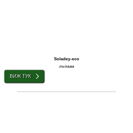
Soladey-eco
лилава
ВИЖ ТУК