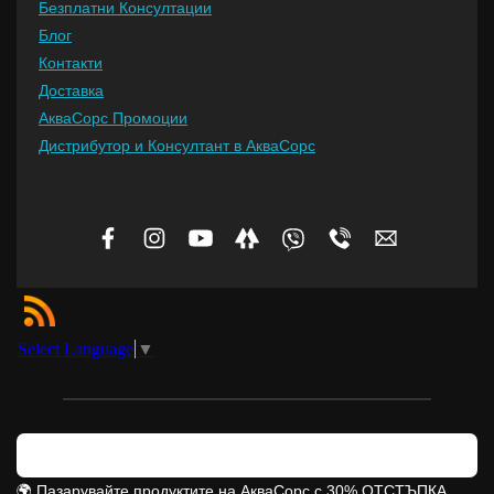
Безплатни Консултации
Блог
Контакти
Доставка
АкваСорс Промоции
Дистрибутор и Консултант в АкваСорс
Select Language
▼
🌍
Пазарувайте продуктите на АкваСорс с 30% ОТСТЪПКА