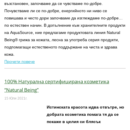
възстановен, започваме да се чувстваме по-добре.
Почувстваме ли се по-добре, енергийното ни ниво се
повишава и често дори започваме да изглеждаме по-добре…
по естествен начин. В допълнение към хранителните продукти
на AquaSource, ние предлагаме продуктовата линия Natural
Being® грижа за кожата, лесна за употреба серия продукти,
подпомагащи естественото поддържане на чиста и здрава
кожа.
Прочети повече
100% Натурална сертифицирана козметика
“Natural Being”
15 Юли 2021г.
Истинската красота идва отвътре, но
добрата козметика помага тя да се
покаже в целия си блясък