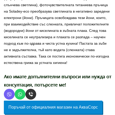
слънчева светлина), фоточувствителната титаниева пръчица
на Soladey-eco преобразува светлината в негативно заредени
електрони (йони). Пръчицата освобождава тези йони, които,
при взаимодействие със слюнката, привличат положителните
(водородни) йони от киселината в зъбната плака. След това
киселината се неутрализира и плаката се разпада – научен
подход към по-здрава и чиста устна кухина! Пастата за зъби
не е задължителна, тъй като водата (слюнката) става
активната съставка. Така се постига икономически по-изгодна
естествена грижа за устната хигиена!
Ако имате допълнителни въпроси или нужда от
консултация, потърсете ме!
Поръчай от официалния магазин на АкваСорс