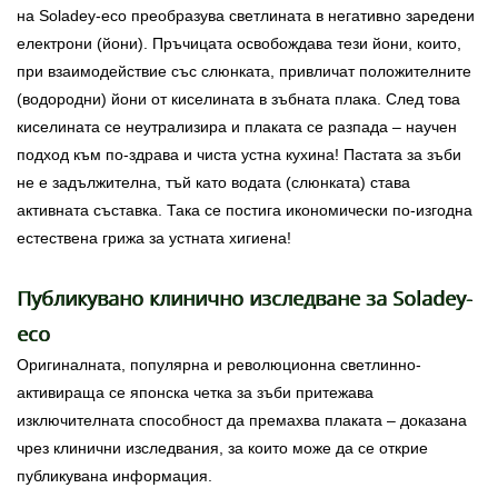
на Soladey-eco преобразува светлината в негативно заредени
електрони (йони). Пръчицата освобождава тези йони, които,
при взаимодействие със слюнката, привличат положителните
(водородни) йони от киселината в зъбната плака. След това
киселината се неутрализира и плаката се разпада – научен
подход към по-здрава и чиста устна кухина! Пастата за зъби
не е задължителна, тъй като водата (слюнката) става
активната съставка. Така се постига икономически по-изгодна
естествена грижа за устната хигиена!
Публикувано клинично изследване за Soladey-
eco
Оригиналната, популярна и революционна светлинно-
активираща се японска четка за зъби притежава
изключителната способност да премахва плаката – доказана
чрез клинични изследвания, за които може да се открие
публикувана информация.