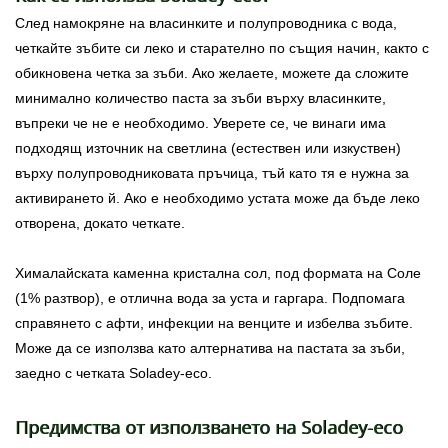
След намокряне на власинките и полупроводника с вода,
четкайте зъбите си леко и старателно по същия начин, както с
обикновена четка за зъби. Ако желаете, можете да сложите
минимално количество паста за зъби върху власинките,
въпреки че не е необходимо. Уверете се, че винаги има
подходящ източник на светлина (естествен или изкуствен)
върху полупроводниковата пръчица, тъй като тя е нужна за
активирането й. Ако е необходимо устата може да бъде леко
отворена, докато четкате.
Хималайската каменна кристална сол, под формата на Соле
(1% разтвор), е отлична вода за уста и гаргара. Подпомага
справянето с афти, инфекции на венците и избелва зъбите.
Може да се използва като алтернатива на пастата за зъби,
заедно с четката Soladey-eco.
Предимства от използването на Soladey-eco