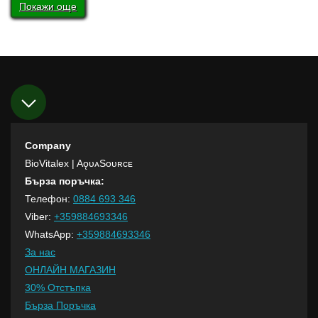
Покажи още
Company
BioVitalex
| AǫᴜᴀSᴏᴜʀᴄᴇ
Бърза поръчка:
Телефон:
0884 693 346
Viber:
+359884693346
WhatsApp:
+359884693346
За нас
ОНЛАЙН МАГАЗИН
30% Отстъпка
Бърза Поръчка