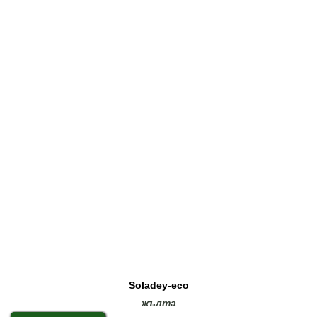
Soladey-eco
жълта