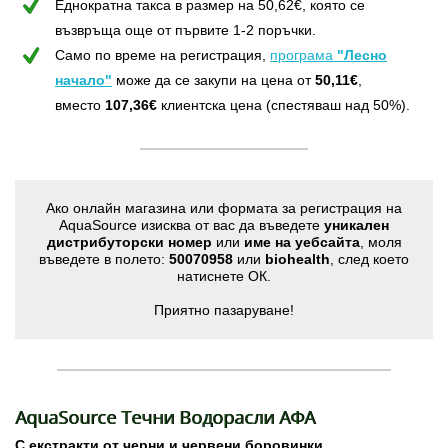
Еднократна такса в размер на 50,62€, която сe
възвръщa още от първите 1-2 поръчки.
Само по време на регистрация,
програма
"Лесно
начало"
може да се закупи на цена от
50,11€
,
вместо
107,36€
клиентска цена (спестяваш над 50%).
Ако онлайн магазина или формата за регистрация на
AquaSource изисква от вас да въведете
уникален
дистрибуторски номер
или
име на уебсайта
, моля
въведете в полето:
50070958
или
biohealth
, след което
натиснете ОК.
Приятно пазаруване!
AquaSource Течни Водорасли АФА
С екстракти от черни и червени боровинки