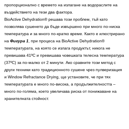
пропорционално с времето на излагане на водораслите на
въздействието на тези два фактора.
BioActive Dehydration® решава този проблем, тъй като
позволява сушенето да бъде извършено при много по-ниска
температура и за много по-кратко време. Както е илюстрирано
на
Фигура 1
, при процеса на BioActive Dehydration®
температурата, на която се излага продуктът, никога не
превишава 41ºС и превишава човешката телесна температура
(37ºС) за по-малко от 2 минути. Ако сравните този метод с
други техники като традиционното сушене чрез пулверизация
и Window Refractance Drying, ще установите, че при тях
температурата е много по-висока, а продължителността –
много по-голяма, което увеличава риска от понижаване на
хранителната стойност.