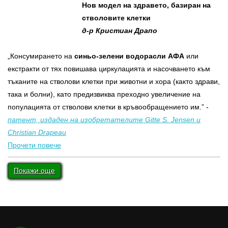
Нов модел на здравето, базиран на
стволовите клетки
д-р Кристиан Драпо
„Консумирането на
синьо-зелени водорасли АФА
или
екстракти от тях повишава циркулацията и насочването към
тъканите на стволови клетки при животни и хора (както здрави,
така и болни), като предизвиква преходно увеличение на
популацията от стволови клетки в кръвообращението им.” -
патент, издаден на изобретателите Gitte S. Jensen и
Christian Drapeau
Прочети повече
Покажи още