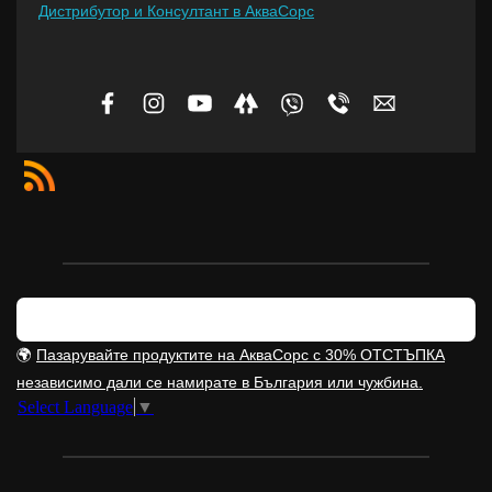
Дистрибутор и Консултант в АкваСорс
🌍
Пазарувайте продуктите на АкваСорс с 30% ОТСТЪПКА
независимо дали се намирате в България или чужбина.
Select Language
▼