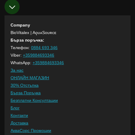
Company
BioVitalex
| AǫᴜᴀSᴏᴜʀᴄᴇ
Бърза поръчка:
Телефон:
0884 693 346
Viber:
+359884693346
WhatsApp:
+359884693346
За нас
ОНЛАЙН МАГАЗИН
30% Отстъпка
Бърза Поръчка
Безплатни Консултации
Блог
Контакти
Доставка
АкваСорс Промоции