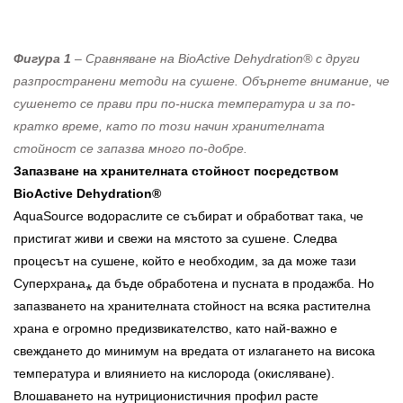
Фигура 1
– Сравняване на BioActive Dehydration® с други
разпространени методи на сушене. Обърнете внимание, че
сушенето се прави при по-ниска температура и за по-
кратко време, като по този начин хранителната
стойност се запазва много по-добре.
Запазване на хранителната стойност посредством
BioActive Dehydration®
AquaSource водораслите се събират и обработват така, че
пристигат живи и свежи на мястото за сушене. Следва
процесът на сушене, който е необходим, за да може тази
Суперхрана⁎ да бъде обработена и пусната в продажба. Но
запазването на хранителната стойност на всяка растителна
храна е огромно предизвикателство, като най-важно е
свеждането до минимум на вредата от излагането на висока
температура и влиянието на кислорода (окисляване).
Влошаването на нутриционистичния профил расте