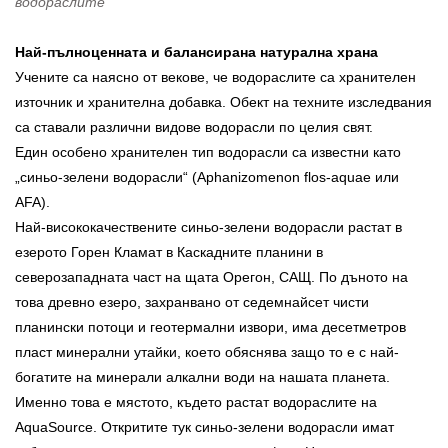
водораслите
Най-пълноценната и балансирана натурална храна
Учените са наясно от векове, че водораслите са хранителен
източник и хранителна добавка. Обект на техните изследвания
са ставали различни видове водорасли по целия свят.
Един особено хранителен тип водорасли са известни като
„синьо-зелени водорасли“ (Aphanizomenon flos-aquae или
AFA).
Най-висококачествените синьо-зелени водорасли растат в
езерото Горен Кламат в Каскадните планини в
северозападната част на щата Орегон, САЩ. По дъното на
това древно езеро, захранвано от седемнайсет чисти
планински потоци и геотермални извори, има десетметров
пласт минерални утайки, което обяснява защо то е с най-
богатите на минерали алкални води на нашата планета.
Именно това е мястото, където растат водораслите на
AquaSource. Откритите тук синьо-зелени водорасли имат