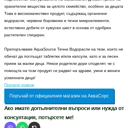
хранителни вещества за цялото семейство, особено за децата
Това е висококачествен продукт, съдържащ органични
водорасли, червени боровинки и течни микроелементи,
естествено добити от хумусен шист в основа от одобрен
растителен глицерин.
Препоръчваме AquaSource Течни Водорасли на тези, които не
обичат да поглъщат таблетки и/или капсули, като и за лесен
прием за малки деца. Някои родители дори споделят, че с
помощта на този продукт се радват на здрави, умни и винаги
усмихнати деца!
Прочети повече
Поръчай от официалния магазин на АкваСорс
Ако имате допълнителни въпроси или нужда от
консултация, потърсете ме!