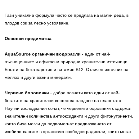
Тази уникална формула често се предлага на малки деца, в
плодов сок за лесно усвояване.
Основни предимства
AquaSource органични водорасли
- един от най-
пълноценните и ефикасни природни хранителни източници.
Богати на бета каротин и витамин В12. Отличен източник на
желязо и други важни минерали.
Червени боровинки
- добре познати като едни от най-
богатите на хранителни вещества плодове на планетата.
Научни изследвания сочат, че червените боровинки съдържат
значителни количества антиоксиданти и други фитонутриенти,
които биха могли да подпомогнат предпазването от
изобилстващите в организма свободни радикали, които могат