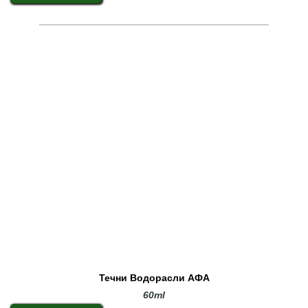
Течни Водорасли АФА
60ml