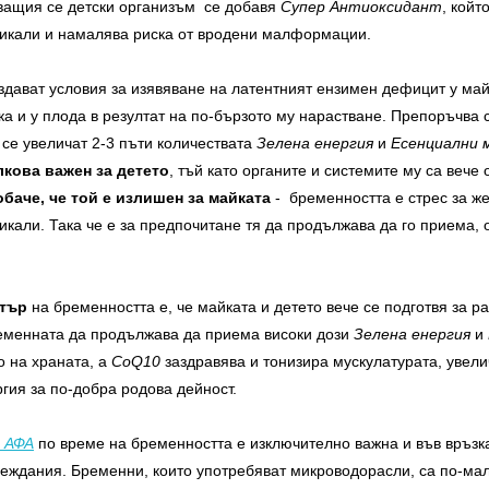
иващия се детски организъм се добавя
Супер Антиоксидант
, койт
дикали и намалява риска от вродени малформации.
здават условия за изявяване на латентният ензимен дефицит у май
ака и у плода в резултат на по-бързото му нарастване. Препоръчва 
 се увеличат 2-3 пъти количествата
Зелена енергия
и
Есенциални 
лкова важен за детето
, тъй като органите и системите му са веч
обаче, че той е излишен за майката
- бременността е стрес за же
икали. Така че е за предпочитане тя да продължава да го приема, 
стър
на бременността е, че майката и детето вече се подготвя за р
ременната да продължава да приема високи дози
Зелена енергия
и
 на храната, а
CoQ10
заздравява и тонизира мускулатурата, увел
гия за по-добра родова дейност.
 АФА
по време на бременността е изключително важна и във връзка
реждания. Бременни, които употребяват микроводорасли, са по-ма