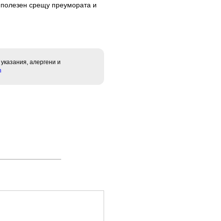
 полезен срещу преумората и
 указания, алергени и
h