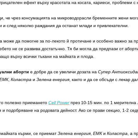
трицателен ефект върху красотата на косата, кариеси, проблеми с н
ди, че чрез консумацията на микроводорасли бременните жени мога
ри и след няколко раждания да останат млади и привлекателни.
 може да помогне за по-лекото й протичане и особено важно за п
бебето не се развива достатъчно. Тя би могла да предпази от аборт
ащо върху всички тъкани на майката и плода.
туални аборти
е добре да се увеличи дозата на
Супер Антиоксид
ЕМК
,
Коластра
и
Зелена енергия
, както и да се обсъди с лекар д
го полезно приемането
Cell Power
през 10-15 мин. по 1 мерителна 
 и подобряване на родовата дейност. Ако се прави секцио, 1-2 сед
о майката кърми, се приемат
Зелена енергия
,
ЕМК
и
Коластра
, а 