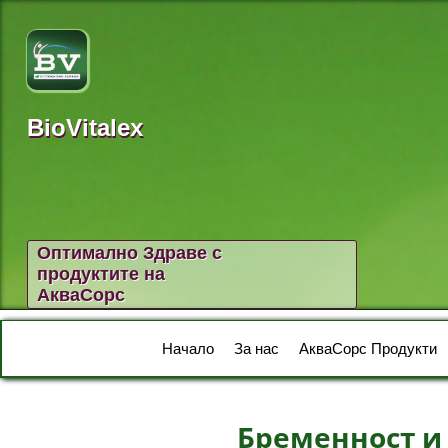
BioVitalex
Оптимално Здраве с
продуктите на
АкваСорс
Начало
За нас
АкваСорс Продукти
Бременност и