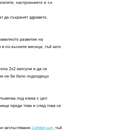
октите, настроението и т.н.
т да съхранят здравето,
равилното развитие на
и в по-късните месеци, тъй като
анта
2х2 капсули и да се
али не би било подходящо
лъжичка под езика с цел
мици преди това и след това се
при затлъстяване
Lighten-up!
, тъй