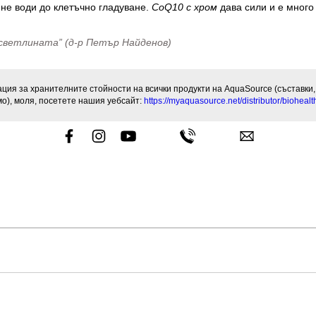
 не води до клетъчно гладуване.
CoQ10 с хром
дава сили и е много
 светлината” (д-р Петър Найденов)
ия за хранителните стойности на всички продукти на AquaSource (съставки,
о), моля, посетете нашия уебсайт:
https://myaquasource.net/distributor/biohealt