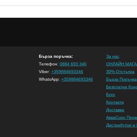
Бърза поръчка:
За нас
Телефон:
0884 693 346
ОНЛАЙН МАГА
Viber:
+359884693346
30% Отстъпка
WhatsApp:
+359884693346
Бърза Поръчка
Безплатни Кон
Блог
Контакти
Доставка
АкваСорс Про
Дистрибутор и 