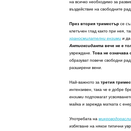
на всичко необходимо за разв
въздействие на свободните ра
През втория триместър
се съ
клетъчен глад както при нея, т
храносмилателни ензими
и да
Антиоксиданта
вече не е то
увреждане.
Това не означава 
образуват повече свободни рад
разширени вени.
Най-важното за
третия триме
интензивен, така че е добре б
ензими
подпомагат усвояването
майка и зарежда матката с енер
Употребата на
микроводорасли
избягване на някои типични ув