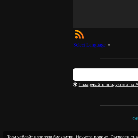
Select Language
▼
🌍
Пазарувайте продуктите на 
Об
Този уебсайт използва бисквитки.
Научете повече
.
Съгласен съ