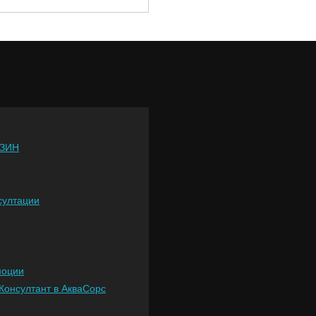
ЗИН
султации
моции
Консултант в АкваСорс