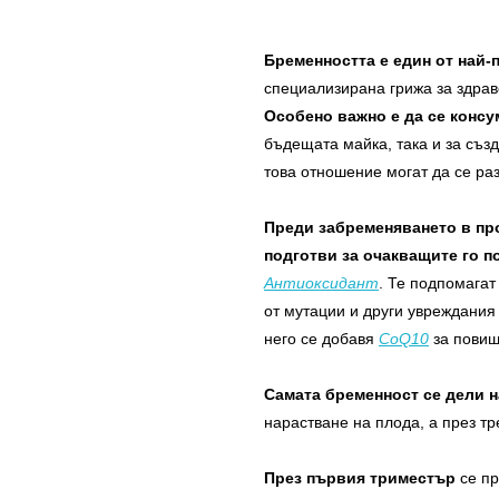
Бременността е един от най-
специализирана грижа за здрав
Особено важно е да се конс
бъдещата майка, така и за съз
това отношение могат да се раз
Преди забременяването в про
подготви за очакващите го п
Антиоксидант
. Те подпомагат
от мутации и други увреждания
него се добавя
CoQ10
за повиш
Самата бременност се дели 
нарастване на плода, а през т
През първия триместър
се пр