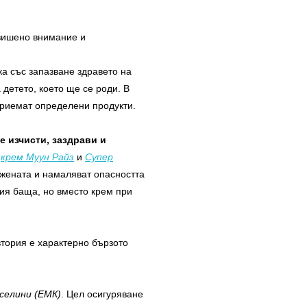
овишено внимание и
ка със запазване здравето на
детето, което ще се роди. В
 приемат определени продукти.
 изчисти, заздрави и
,
крем Муун Райз
и
Супер
 жената и намаляват опасността
ия баща, но вместо крем при
втория е характерно бързото
селини (ЕМК)
. Цел осигуряване