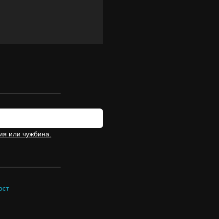
ия или чужбина.
ост