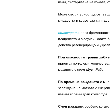
вени, състаряване на кожата, о
Може със сигурност да се твър
младостта и красотата си и до
Коластрата
през бременността
плацентата и в случаи, когато 
действа регенериращо и укрепв
При опасност от ранни хаби
приемат по-големи количества
мазането с
крем Муун Райз
.
По време на раждането
е мно
зареждане на матката с енергия
вземат големи дози
коластра
.
След раждане
, особено когат