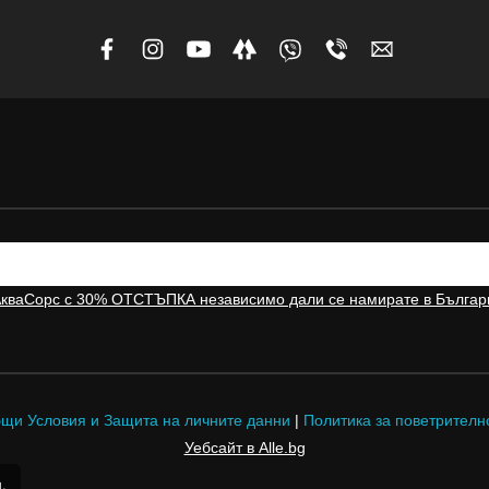
АкваСорс с 30% ОТСТЪПКА независимо дали се намирате в Българ
щи Условия и Защита на личните данни
|
Политика за поветрителн
Уебсайт в Alle.bg
м
.