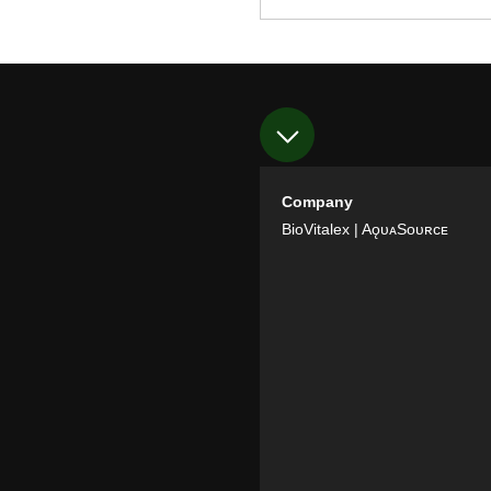
Company
BioVitalex
| AǫᴜᴀSᴏᴜʀᴄᴇ