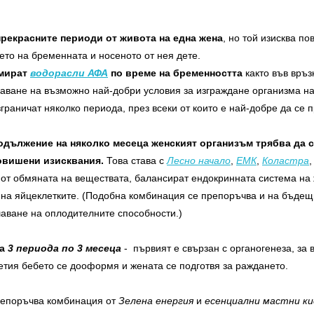
прекрасните периоди от живота на една жена
, но той изисква п
ето на бременната и носеното от нея дете.
умират
водорасли АФА
по време на бременността
както във връз
даване на възможно най-добри условия за изграждане организма на 
граничат няколко периода, през всеки от които е най-добре да се
дължение на няколко месеца женският организъм трябва да се
овишени изисквания.
Това става с
Лесно начало
,
ЕМК
,
Коластра
 от обмяната на веществата, балансират ендокринната система на
 на яйцеклетките. (Подобна комбинация се препоръчва и на бъдещ
аване на оплодителните способности.)
на
3 периода по 3 месеца
- първият е свързан с органогенеза, за 
ретия бебето се дооформя и жената се подготвя за раждането.
епоръчва комбинация от
Зелена енергия
и
есенциални мастни ки