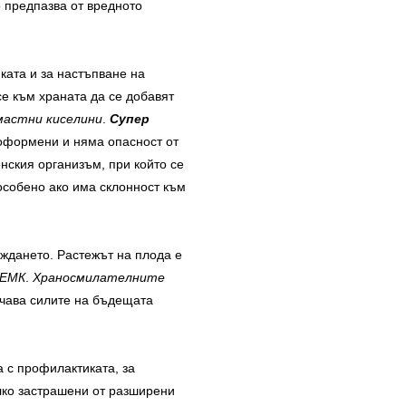
о предпазва от вредното
ката и за настъпване на
се към храната да се добавят
мастни киселини
.
Супер
е оформени и няма опасност от
нския организъм, при който се
особено ако има склонност към
аждането. Растежът на плода е
ЕМК
.
Храносмилателните
ичава силите на бъдещата
 с профилактиката, за
лко застрашени от разширени